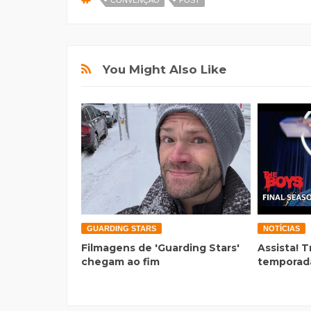
CONVENÇÃO
POST
You Might Also Like
GUARDING STARS
NOTÍCIAS
Filmagens de 'Guarding Stars'
Assista! T
chegam ao fim
temporada