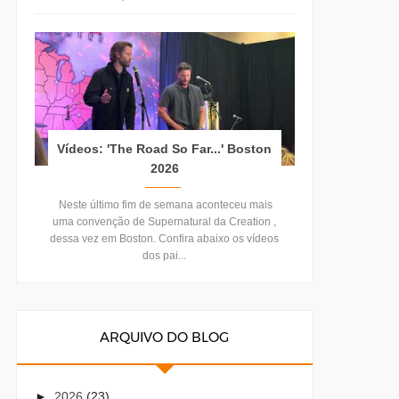
Vídeos: 'The Road So Far...' Boston
2026
Neste último fim de semana aconteceu mais
uma convenção de Supernatural da Creation ,
dessa vez em Boston. Confira abaixo os vídeos
dos pai...
ARQUIVO DO BLOG
►
2026
(23)