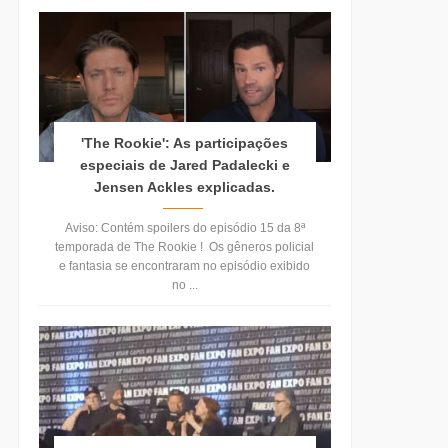
'The Rookie': As participações
especiais de Jared Padalecki e
Jensen Ackles explicadas.
Aviso: Contém spoilers do episódio 15 da 8ª
temporada de The Rookie ! Os gêneros policial
e fantasia se encontraram no episódio exibido
no ...