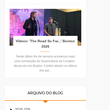
Vídeos: 'The Road So Far...' Boston
2026
Neste último fim de semana aconteceu mais
uma convenção de Supernatural da Creation ,
dessa vez em Boston. Confira abaixo os vídeos
dos pai...
ARQUIVO DO BLOG
►
2026
(23)