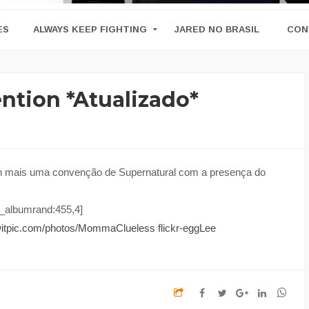
ES
ALWAYS KEEP FIGHTING
JARED NO BRASIL
CON
ntion *Atualizado*
n mais uma convenção de Supernatural com a presença do
_albumrand:455,4]
/twitpic.com/photos/MommaClueless
flickr-eggLee