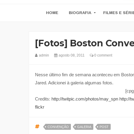
HOME
BIOGRAFIA
FILMES E SÉRI
[Fotos] Boston Conve
admin
agosto 08, 2011
0 comment
Nesse último fim de semana aconteceu em Bosto
Jared. Adicionei à galeria algumas fotos.
[cpg
Credits:
http://twitpic.com/photos/may_spn
http:/
flickr
CONVENÇÃO
GALERIA
POST