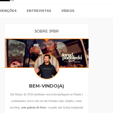
VENÇÕES
ENTREVISTAS
VÍDEOS
SOBRE JPBR
BEM-VINDO(A)
Em Março de 2026 perdemos nossa hospedagem no Flaunt e
continuamos nosso site em um formato mais simples, como
um blog,
sem galeria de fotos
, visando não fechar totalmente