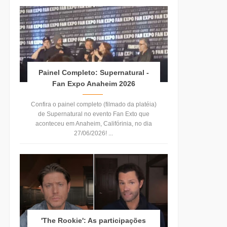
Painel Completo: Supernatural -
Fan Expo Anaheim 2026
Confira o painel completo (filmado da platéia)
de Supernatural no evento Fan Exto que
aconteceu em Anaheim, Califórinia, no dia
27/06/2026! ...
'The Rookie': As participações