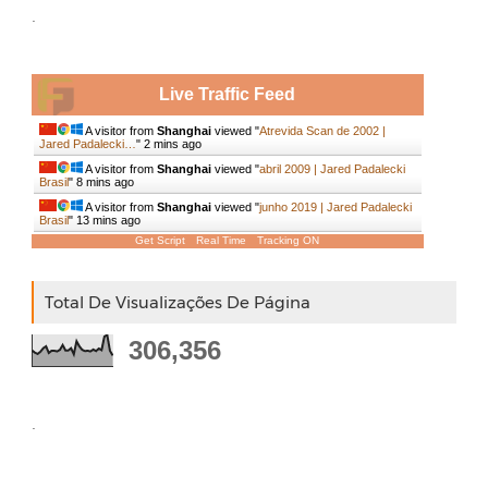
.
Live Traffic Feed
A visitor from
Shanghai
viewed "
Atrevida Scan de 2002 |
Jared Padalecki…
"
2 mins ago
A visitor from
Shanghai
viewed "
abril 2009 | Jared Padalecki
Brasil
"
8 mins ago
A visitor from
Shanghai
viewed "
junho 2019 | Jared Padalecki
Brasil
"
13 mins ago
Get Script
Real Time
Tracking ON
Total De Visualizações De Página
306,356
.