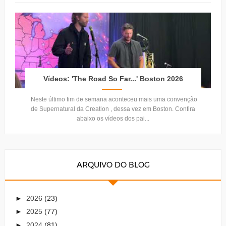
Vídeos: 'The Road So Far...' Boston 2026
Neste último fim de semana aconteceu mais uma convenção
de Supernatural da Creation , dessa vez em Boston. Confira
abaixo os vídeos dos pai...
ARQUIVO DO BLOG
►
2026
(23)
►
2025
(77)
►
2024
(81)