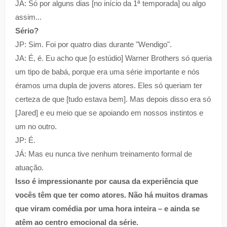
JA: Só por alguns dias [no início da 1ª temporada] ou algo
assim...
Sério?
JP: Sim. Foi por quatro dias durante "Wendigo".
JA: É, é. Eu acho que [o estúdio] Warner Brothers só queria
um tipo de babá, porque era uma série importante e nós
éramos uma dupla de jovens atores. Eles só queriam ter
certeza de que [tudo estava bem]. Mas depois disso era só
[Jared] e eu meio que se apoiando em nossos instintos e
um no outro.
JP: É.
JÁ: Mas eu nunca tive nenhum treinamento formal de
atuação.
Isso é impressionante por causa da experiência que
vocês têm que ter como atores. Não há muitos dramas
que viram comédia por uma hora inteira – e ainda se
atêm ao centro emocional da série.