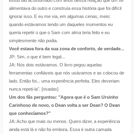
estou tão acostumado com anos dessa relação que um se
alimentava do outro e construía essa história que foi difícil
ignorar isso. E eu me via, em algumas cenas, meio:
quando estávamos tendo um daqueles momentos eu
queria repetir o que o Sam com alma teria feito e eu
simplesmente não podia.
Você estava fora da sua zona de conforto, de verdade...
JP: Sim, o que é bem legal...
JA: Nós dois estávamos. O livro pegou aquelas
ferramentas confiáveis que nós usávamos e as colocou de
lado. Então foi... uma experiência perfeita. Eles deveriam
nunca repeti-la". [
risadas
]
Um dos fãs perguntou: "Agora que é o Sam Ursinho
Carinhoso de novo, o Dean volta a ser Dean? O Dean
que conhecíamos?"
JA: Acho que mais ou menos. Quero dizer, a experiência
ainda está lá e não foi embora. Essa é outra camada