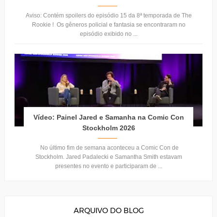
Aviso: Contém spoilers do episódio 15 da 8ª temporada de The
Rookie ! Os gêneros policial e fantasia se encontraram no
episódio exibido no ...
Vídeo: Painel Jared e Samanha na Comic Con
Stockholm 2026
No último fim de semana aconteceu a Comic Con de
Stockholm. Jared Padalecki e Samantha Smith estavam
presentes no evento e participaram de ...
ARQUIVO DO BLOG