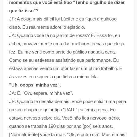
momentos que você está tipo "Tenho orgulho de dizer
que fiz isso"?
JP: A coisa mais difícil foi Lúcifer e eu fiquei orgulhoso
disso. Eu realmente adorei o episódio.
JA: Quando você tá no jardim de rosas? É. Essa foi, eu
achei, provavelmente uma das melhores cenas que ele já
fez. Eu me senti como parte do público naquela cena.
Como se eu estivesse assistindo sua performance. Eu
estava apenas vendo um ator fazer um ótimo trabalho. E
às vezes eu esquecia que tinha a minha fala.
"Uh, ooops, minha vez".
JA: É, "Ow, espera, minha vez".
JP: Quando te desafia demais, você pode enfiar uma pena
no seu chapéu e gritar tipo "UAU!" eu temi a cena. Eu
estava nervoso sobre ela. Você não fica nervoso, sério,
quando se trabalha 180 dias por ano [por] seis anos.
[Normalmente] você tá mais "Ok, é outro dia". Mas é mais: