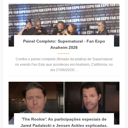
Painel Completo: Supernatural - Fan Expo
Anaheim 2026
Confira o painel completo (filmado da platéia) de Supernatural
no evento Fan Exto que aconteceu em Anaheim, Califórinia, no
dia 27/06/2026! ...
'The Rookie': As participações especiais de
Jared Padalecki e Jensen Ackles explicadas.