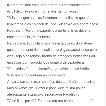
tiveram de lutar com uma ordem surpreendentemente
difícil de criaturas e intrometidos demoníacos.
"O livro pegou aquelas ferramentas confiáveis que nós
usávamos e as colocou de lado", disse Ackles sobre a fase
RoboSam. "Foi uma experiência perfeita. Eles deveriam
nunca repeti-la", ele brincou.
Na verdade, ficou claro na entrevista que os dois atores
gostam bastante dos desafios que
Supernatural
lança para
eles, seja o desenvolvimento de emoções fortíssimas ou
episódios cômico-coloridos como o de sexta-feira
"Frontierland", uma distração agradável que os irmãos
Winchester encontram no velho oeste.
Andar a cavalo e usar chapéus de caubói são uma coisa.
Mas o RoboSam? Fazer o papel dele foi um pouco
aterrorizante a princípio, recorda-se Padalecki.
"Você fica tipo: hã? Eu estou em um barco sem remos",