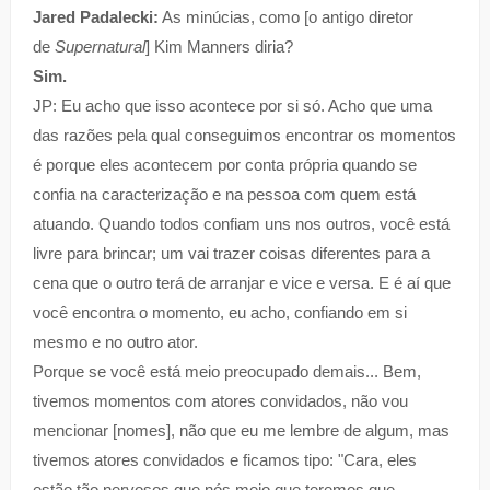
Jared Padalecki:
As minúcias, como [o antigo diretor
de
Supernatural
] Kim Manners diria?
Sim.
JP: Eu acho que isso acontece por si só. Acho que uma
das razões pela qual conseguimos encontrar os momentos
é porque eles acontecem por conta própria quando se
confia na caracterização e na pessoa com quem está
atuando. Quando todos confiam uns nos outros, você está
livre para brincar; um vai trazer coisas diferentes para a
cena que o outro terá de arranjar e vice e versa. E é aí que
você encontra o momento, eu acho, confiando em si
mesmo e no outro ator.
Porque se você está meio preocupado demais... Bem,
tivemos momentos com atores convidados, não vou
mencionar [nomes], não que eu me lembre de algum, mas
tivemos atores convidados e ficamos tipo: "Cara, eles
estão tão nervosos que nós meio que teremos que