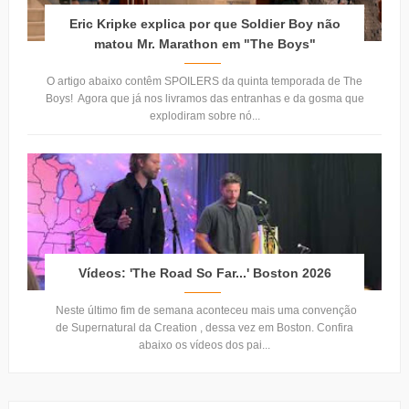
Eric Kripke explica por que Soldier Boy não
matou Mr. Marathon em "The Boys"
O artigo abaixo contêm SPOILERS da quinta temporada de The
Boys! Agora que já nos livramos das entranhas e da gosma que
explodiram sobre nó...
Vídeos: 'The Road So Far...' Boston 2026
Neste último fim de semana aconteceu mais uma convenção
de Supernatural da Creation , dessa vez em Boston. Confira
abaixo os vídeos dos pai...