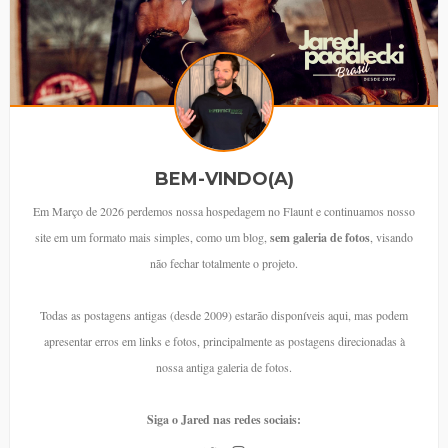
BEM-VINDO(A)
Em Março de 2026 perdemos nossa hospedagem no Flaunt e continuamos nosso
site em um formato mais simples, como um blog,
sem galeria de fotos
, visando
não fechar totalmente o projeto.
Todas as postagens antigas (desde 2009) estarão disponíveis aqui, mas podem
apresentar erros em links e fotos, principalmente as postagens direcionadas à
nossa antiga galeria de fotos.
Siga o Jared nas redes sociais: