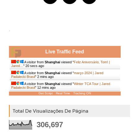
.
Live Traffic Feed
A visitor from
Shanghai
viewed "
Feliz Aniversário, Tom! |
Jared…
"
21 secs ago
A visitor from
Shanghai
viewed "
março 2024 | Jared
Padalecki Brasil
"
2 mins ago
A visitor from
Shanghai
viewed "
Winter TCA Tour | Jared
Padalecki Brasil
"
12 mins ago
Get Script
Real Time
Tracking ON
Total De Visualizações De Página
306,697