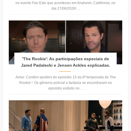
no evento Fan Exto que aconteceu em Anaheim, Califórinia, no
dia 27/06/2026! ...
'The Rookie': As participações especiais de
Jared Padalecki e Jensen Ackles explicadas.
Aviso: Contém spoilers do episódio 15 da 8ª temporada de The
Rookie ! Os gêneros policial e fantasia se encontraram no
episódio exibido no ...