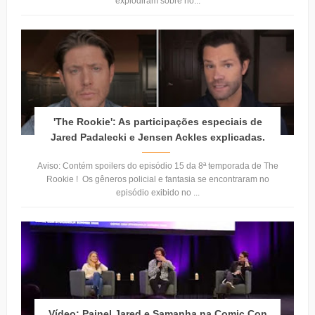
explodiram sobre nó...
'The Rookie': As participações especiais de
Jared Padalecki e Jensen Ackles explicadas.
Aviso: Contém spoilers do episódio 15 da 8ª temporada de The
Rookie ! Os gêneros policial e fantasia se encontraram no
episódio exibido no ...
Vídeo: Painel Jared e Samanha na Comic Con