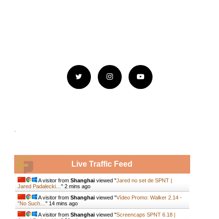
.
Live Traffic Feed
A visitor from
Shanghai
viewed "
Jared no set de SPNT |
Jared Padalecki…
"
2 mins ago
A visitor from
Shanghai
viewed "
Vídeo Promo: Walker 2.14 -
"No Such…
"
14 mins ago
A visitor from
Shanghai
viewed "
Screencaps SPNT 6.18 |