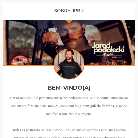
SOBRE JPBR
BEM-VINDO(A)
Em Março de 2026 perdemos nossa hospedagem no Flaunt e continuamos nosso
site em um formato mais simples, como um blog,
sem galeria de fotos
, visando
não fechar totalmente o projeto.
Todas as postagens antigas (desde 2009) estarão disponíveis aqui, mas podem
apresentar erros em links e fotos, principalmente as postagens direcionadas à