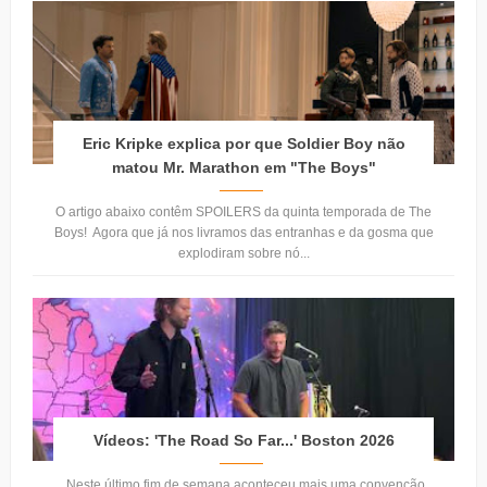
Eric Kripke explica por que Soldier Boy não
matou Mr. Marathon em "The Boys"
O artigo abaixo contêm SPOILERS da quinta temporada de The
Boys! Agora que já nos livramos das entranhas e da gosma que
explodiram sobre nó...
Vídeos: 'The Road So Far...' Boston 2026
Neste último fim de semana aconteceu mais uma convenção