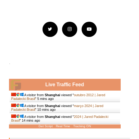
.
Live Traffic Feed
A visitor from
Shanghai
viewed "
outubro 2012 | Jared
Padalecki Brasil
"
5 mins ago
A visitor from
Shanghai
viewed "
março 2024 | Jared
Padalecki Brasil
"
10 mins ago
A visitor from
Shanghai
viewed "
2024 | Jared Padalecki
Brasil
"
14 mins ago
Get Script
Real Time
Tracking ON