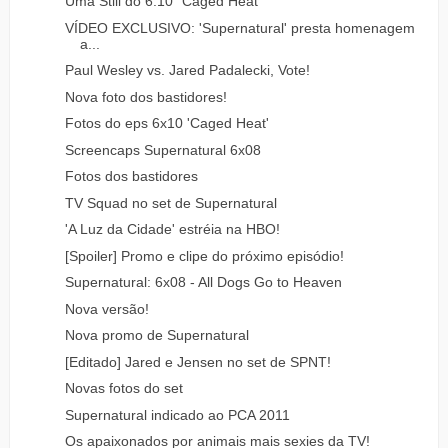
Uma Still do 6.10 "Caged Heat"
VÍDEO EXCLUSIVO: 'Supernatural' presta homenagem
a...
Paul Wesley vs. Jared Padalecki, Vote!
Nova foto dos bastidores!
Fotos do eps 6x10 'Caged Heat'
Screencaps Supernatural 6x08
Fotos dos bastidores
TV Squad no set de Supernatural
'A Luz da Cidade' estréia na HBO!
[Spoiler] Promo e clipe do próximo episódio!
Supernatural: 6x08 - All Dogs Go to Heaven
Nova versão!
Nova promo de Supernatural
[Editado] Jared e Jensen no set de SPNT!
Novas fotos do set
Supernatural indicado ao PCA 2011
Os apaixonados por animais mais sexies da TV!