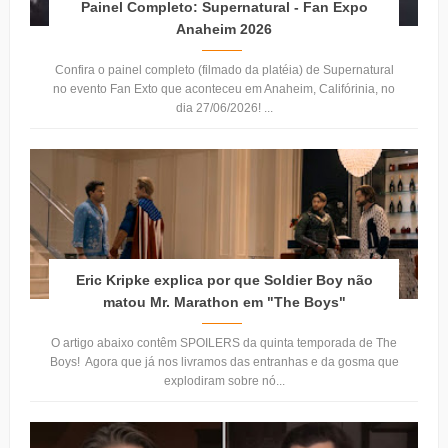
Painel Completo: Supernatural - Fan Expo
Anaheim 2026
Confira o painel completo (filmado da platéia) de Supernatural
no evento Fan Exto que aconteceu em Anaheim, Califórinia, no
dia 27/06/2026! ...
Eric Kripke explica por que Soldier Boy não
matou Mr. Marathon em "The Boys"
O artigo abaixo contêm SPOILERS da quinta temporada de The
Boys! Agora que já nos livramos das entranhas e da gosma que
explodiram sobre nó...