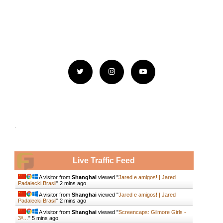
.
Live Traffic Feed
A visitor from
Shanghai
viewed "
Jared e amigos! | Jared
Padalecki Brasil
"
2 mins ago
A visitor from
Shanghai
viewed "
Jared e amigos! | Jared
Padalecki Brasil
"
2 mins ago
A visitor from
Shanghai
viewed "
Screencaps: Gilmore Girls -
3ª…
"
5 mins ago