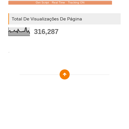
Get Script
Real Time
Tracking ON
Total De Visualizações De Página
316,287
.
Designed by :
Templatezy