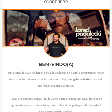
SOBRE JPBR
BEM-VINDO(A)
Em Março de 2026 perdemos nossa hospedagem no Flaunt e continuamos nosso
site em um formato mais simples, como um blog,
sem galeria de fotos
, visando
não fechar totalmente o projeto.
Todas as postagens antigas (desde 2009) estarão disponíveis aqui, mas podem
apresentar erros em links e fotos, principalmente as postagens direcionadas à
nossa antiga galeria de fotos.