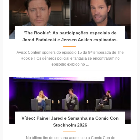
'The Rookie': As participações especiais de
Jared Padalecki e Jensen Ackles explicadas.
Aviso: Contém spoilers do episódio 15 da 8ª temporada de The
Rookie ! Os gêneros policial e fantasia se encontraram no
episódio exibido no ...
Vídeo: Painel Jared e Samanha na Comic Con
Stockholm 2026
No último fim de semana aconteceu a Comic Con de