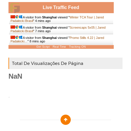
Live Traffic Feed
A visitor from
Shanghai
viewed "
Winter TCA Tour | Jared
Padalecki Brasil
"
4 mins ago
A visitor from
Shanghai
viewed "
Screencaps 5x05 | Jared
Padalecki Brasil
"
7 mins ago
A visitor from
Shanghai
viewed "
Promo Stills 4.22 | Jared
Padalecki…
"
8 mins ago
Get Script
Real Time
Tracking ON
Total De Visualizações De Página
NaN
.