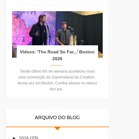
Vídeos: 'The Road So Far...' Boston
2026
Neste último fim de semana aconteceu mais
uma convenção de Supernatural da Creation ,
dessa vez em Boston. Confira abaixo os vídeos
dos pai...
ARQUIVO DO BLOG
►
2026
(23)