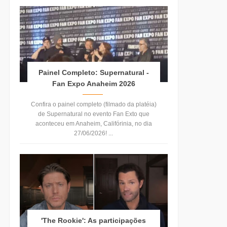
Painel Completo: Supernatural -
Fan Expo Anaheim 2026
Confira o painel completo (filmado da platéia)
de Supernatural no evento Fan Exto que
aconteceu em Anaheim, Califórinia, no dia
27/06/2026! ...
'The Rookie': As participações