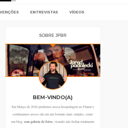
VENÇÕES
ENTREVISTAS
VÍDEOS
SOBRE JPBR
BEM-VINDO(A)
Em Março de 2026 perdemos nossa hospedagem no Flaunt e
continuamos nosso site em um formato mais simples, como
um blog,
sem galeria de fotos
, visando não fechar totalmente