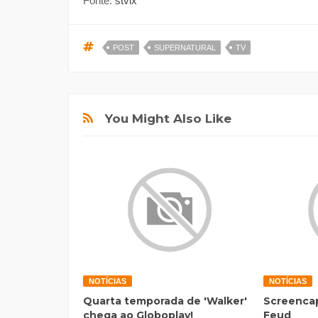
Fonte:
stvix
POST
SUPERNATURAL
TV
You Might Also Like
NOTÍCIAS
NOTÍCIAS
Quarta temporada de 'Walker'
Screencap
chega ao Globoplay!
Feud