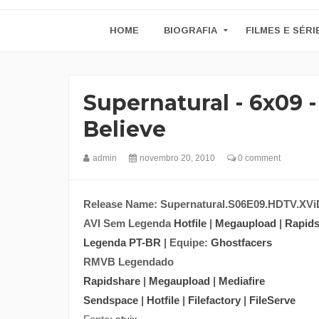
HOME
BIOGRAFIA
FILMES E SÉRI
Supernatural - 6x09 -
Believe
admin
novembro 20, 2010
0 comment
Release Name: Supernatural.S06E09.HDTV.XV
AVI Sem Legenda
Hotfile
|
Megaupload
|
Rapids
Legenda PT-BR
| Equipe:
Ghostfacers
RMVB Legendado
Rapidshare
|
Megaupload
|
Mediafire
Sendspace
|
Hotfile
|
Filefactory
|
FileServe