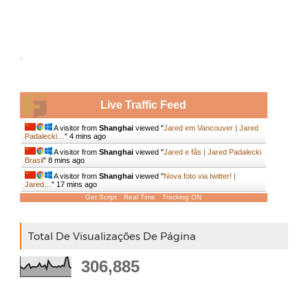
.
Live Traffic Feed
A visitor from
Shanghai
viewed "
Jared em Vancouver | Jared
Padalecki…
"
4 mins ago
A visitor from
Shanghai
viewed "
Jared e fãs | Jared Padalecki
Brasil
"
8 mins ago
A visitor from
Shanghai
viewed "
Nova foto via twitter! |
Jared…
"
17 mins ago
Get Script
Real Time
Tracking ON
Total De Visualizações De Página
306,885