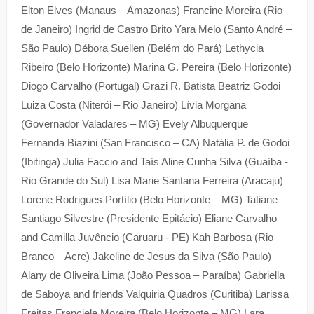
Elton Elves (Manaus – Amazonas) Francine Moreira (Rio
de Janeiro) Ingrid de Castro Brito Yara Melo (Santo André –
São Paulo) Débora Suellen (Belém do Pará) Lethycia
Ribeiro (Belo Horizonte) Marina G. Pereira (Belo Horizonte)
Diogo Carvalho (Portugal) Grazi R. Batista Beatriz Godoi
Luiza Costa (Niterói – Rio Janeiro) Lívia Morgana
(Governador Valadares – MG) Evely Albuquerque
Fernanda Biazini (San Francisco – CA) Natália P. de Godoi
(Ibitinga) Julia Faccio and Taís Aline Cunha Silva (Guaíba -
Rio Grande do Sul) Lisa Marie Santana Ferreira (Aracaju)
Lorene Rodrigues Portílio (Belo Horizonte – MG) Tatiane
Santiago Silvestre (Presidente Epitácio) Eliane Carvalho
and Camilla Juvêncio (Caruaru - PE) Kah Barbosa (Rio
Branco – Acre) Jakeline de Jesus da Silva (São Paulo)
Alany de Oliveira Lima (João Pessoa – Paraíba) Gabriella
de Saboya and friends Valquiria Quadros (Curitiba) Larissa
Freitas Franciele Moreira (Belo Horizonte – MG) Lara