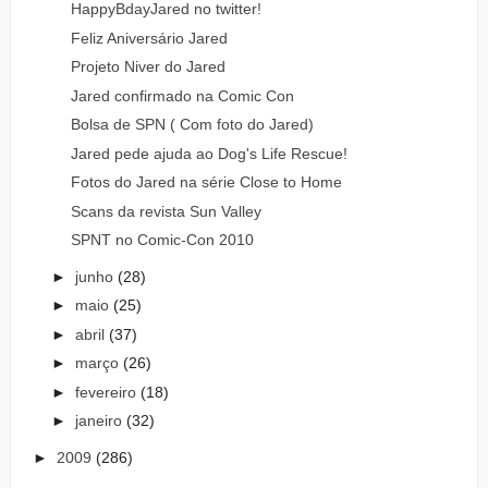
HappyBdayJared no twitter!
Feliz Aniversário Jared
Projeto Niver do Jared
Jared confirmado na Comic Con
Bolsa de SPN ( Com foto do Jared)
Jared pede ajuda ao Dog's Life Rescue!
Fotos do Jared na série Close to Home
Scans da revista Sun Valley
SPNT no Comic-Con 2010
►
junho
(28)
►
maio
(25)
►
abril
(37)
►
março
(26)
►
fevereiro
(18)
►
janeiro
(32)
►
2009
(286)