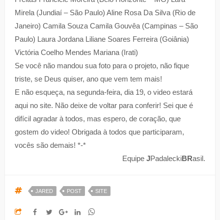
Mirela (Jundiaí – São Paulo) Aline Rosa Da Silva (Rio de
Janeiro) Camila Souza Camila Gouvêa (Campinas – São
Paulo) Laura Jordana Liliane Soares Ferreira (Goiânia)
Victória Coelho Mendes Mariana (Irati)
Se você não mandou sua foto para o projeto, não fique
triste, se Deus quiser, ano que vem tem mais!
E não esqueça, na segunda-feira, dia 19, o video estará
aqui no site. Não deixe de voltar para conferir! Sei que é
difícil agradar à todos, mas espero, de coração, que
gostem do video! Obrigada à todos que participaram,
vocês são demais! *-*
Equipe
J
Padalecki
BR
asil.
JARED
POST
SITE