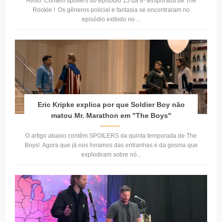
Aviso: Contém spoilers do episódio 15 da 8ª temporada de The
Rookie ! Os gêneros policial e fantasia se encontraram no
episódio exibido no ...
Eric Kripke explica por que Soldier Boy não
matou Mr. Marathon em "The Boys"
O artigo abaixo contêm SPOILERS da quinta temporada de The
Boys! Agora que já nos livramos das entranhas e da gosma que
explodiram sobre nó...