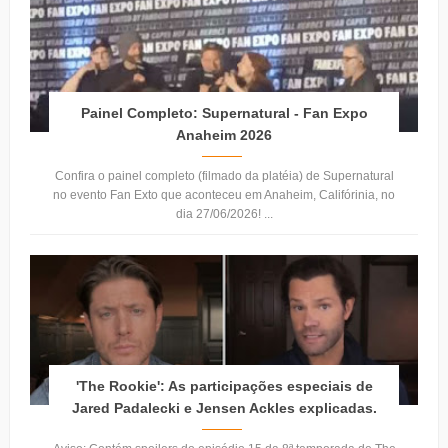
Painel Completo: Supernatural - Fan Expo
Anaheim 2026
Confira o painel completo (filmado da platéia) de Supernatural
no evento Fan Exto que aconteceu em Anaheim, Califórinia, no
dia 27/06/2026! ...
'The Rookie': As participações especiais de
Jared Padalecki e Jensen Ackles explicadas.