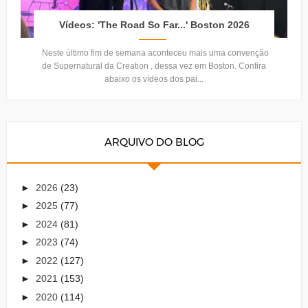
Vídeos: 'The Road So Far...' Boston 2026
Neste último fim de semana aconteceu mais uma convenção
de Supernatural da Creation , dessa vez em Boston. Confira
abaixo os vídeos dos pai...
ARQUIVO DO BLOG
►
2026
(23)
►
2025
(77)
►
2024
(81)
►
2023
(74)
►
2022
(127)
►
2021
(153)
►
2020
(114)