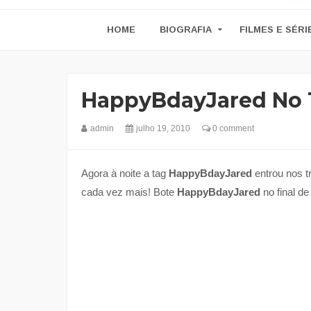
HOME
BIOGRAFIA
FILMES E SÉRI
HappyBdayJared No T
admin
julho 19, 2010
0 comment
Agora à noite a tag
HappyBdayJared
entrou nos tr
cada vez mais! Bote
HappyBdayJared
no final de