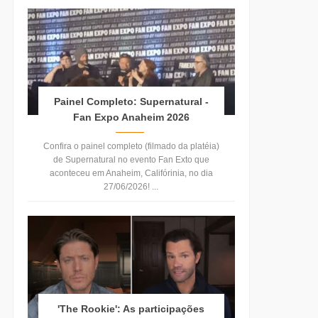
Painel Completo: Supernatural -
Fan Expo Anaheim 2026
Confira o painel completo (filmado da platéia)
de Supernatural no evento Fan Exto que
aconteceu em Anaheim, Califórinia, no dia
27/06/2026! ...
'The Rookie': As participações