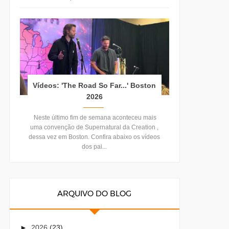
Vídeos: 'The Road So Far...' Boston
2026
Neste último fim de semana aconteceu mais
uma convenção de Supernatural da Creation ,
dessa vez em Boston. Confira abaixo os vídeos
dos pai...
ARQUIVO DO BLOG
►
2026
(23)