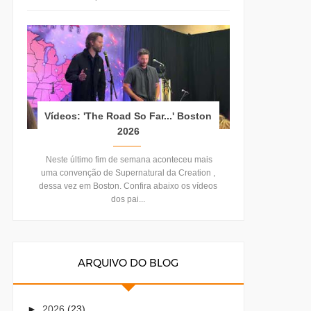
Vídeos: 'The Road So Far...' Boston
2026
Neste último fim de semana aconteceu mais
uma convenção de Supernatural da Creation ,
dessa vez em Boston. Confira abaixo os vídeos
dos pai...
ARQUIVO DO BLOG
►
2026
(23)