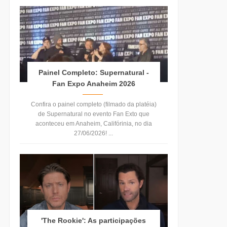
Painel Completo: Supernatural -
Fan Expo Anaheim 2026
Confira o painel completo (filmado da platéia)
de Supernatural no evento Fan Exto que
aconteceu em Anaheim, Califórinia, no dia
27/06/2026! ...
'The Rookie': As participações