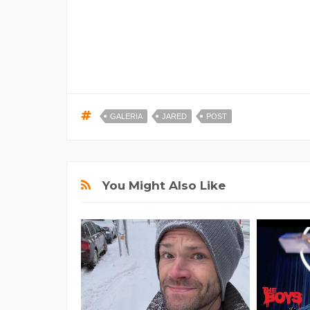
GALERIA
JARED
POST
You Might Also Like