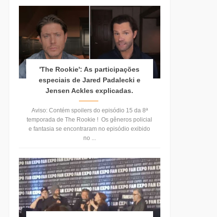
'The Rookie': As participações
especiais de Jared Padalecki e
Jensen Ackles explicadas.
Aviso: Contém spoilers do episódio 15 da 8ª
temporada de The Rookie ! Os gêneros policial
e fantasia se encontraram no episódio exibido
no ...