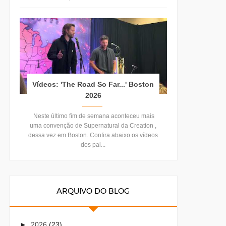
Vídeos: 'The Road So Far...' Boston
2026
Neste último fim de semana aconteceu mais
uma convenção de Supernatural da Creation ,
dessa vez em Boston. Confira abaixo os vídeos
dos pai...
ARQUIVO DO BLOG
►
2026
(23)