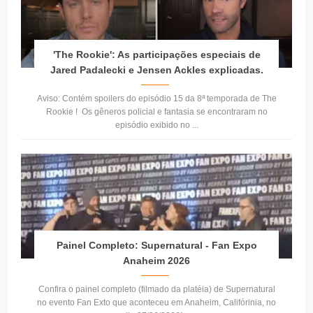
'The Rookie': As participações especiais de
Jared Padalecki e Jensen Ackles explicadas.
Aviso: Contém spoilers do episódio 15 da 8ª temporada de The
Rookie ! Os gêneros policial e fantasia se encontraram no
episódio exibido no ...
Painel Completo: Supernatural - Fan Expo
Anaheim 2026
Confira o painel completo (filmado da platéia) de Supernatural
no evento Fan Exto que aconteceu em Anaheim, Califórinia, no