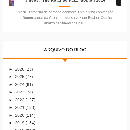
Vídeos: 'The Road So Far...' Boston 2026
Neste último fim de semana aconteceu mais uma convenção
de Supernatural da Creation , dessa vez em Boston. Confira
abaixo os vídeos dos pai...
ARQUIVO DO BLOG
►
2026
(23)
►
2025
(77)
►
2024
(81)
►
2023
(74)
►
2022
(127)
►
2021
(153)
►
2020
(114)
►
2019
(134)