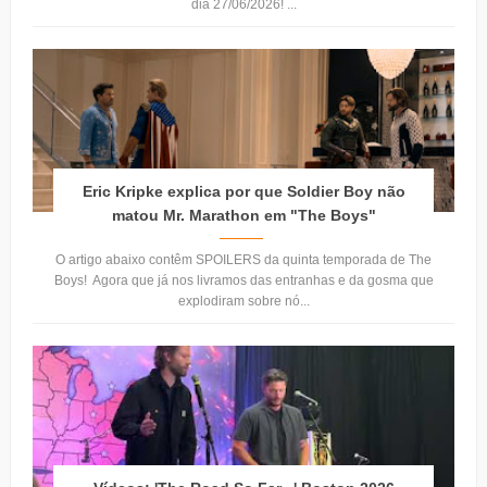
dia 27/06/2026! ...
Eric Kripke explica por que Soldier Boy não
matou Mr. Marathon em "The Boys"
O artigo abaixo contêm SPOILERS da quinta temporada de The
Boys! Agora que já nos livramos das entranhas e da gosma que
explodiram sobre nó...