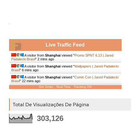
.
Live Traffic Feed
A visitor from
Shanghai
viewed "
Promo SPNT 6.13 | Jared
Padalecki Brasil
"
2 mins ago
A visitor from
Shanghai
viewed "
Wallpapers | Jared Padalecki
Brasil
"
6 mins ago
A visitor from
Shanghai
viewed "
Comin Con | Jared Padalecki
Brasil
"
22 mins ago
Get Script
Real Time
Tracking ON
Total De Visualizações De Página
303,126
.