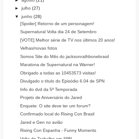
►
julho
(27)
▼
junho
(28)
[Spoiler] Retorno de um personagem!
Supernatural Volta dia 24 de Setembro
[VOTE] Melhor série de TV nos últimos 20 anos!
Velhas/novas fotos
Somos Site do Mês do jacksonrathbonebrasil
Maratona de Supernatural na Warner!
Obrigado a todas as 10453573 visitas!
Divulgado o título do Episódio 6.04 de SPN
Info do dvd da 5ª Temporada
Projeto de Aniversário do Jared
Enquete: O site deve ter um forum?
Confirmado local do Rising Con Brasil
Jared e Gen no avião
Rising Con Espanha - Funny Moments
Volta do Trabalho em SPN