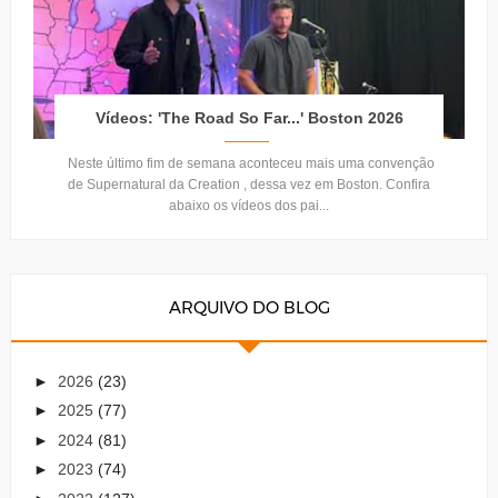
Vídeos: 'The Road So Far...' Boston 2026
Neste último fim de semana aconteceu mais uma convenção
de Supernatural da Creation , dessa vez em Boston. Confira
abaixo os vídeos dos pai...
ARQUIVO DO BLOG
►
2026
(23)
►
2025
(77)
►
2024
(81)
►
2023
(74)