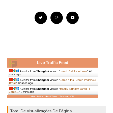
.
Live Traffic Feed
A visitor from
Shanghai
viewed "
Jared Padalecki Brasil
"
41
secs ago
A visitor from
Shanghai
viewed "
Jared e fãs | Jared Padalecki
Brasil
"
43 secs ago
A visitor from
Shanghai
viewed "
Happy Birthday Jared!! |
Jared…
"
9 mins ago
Get Script
Real Time
Tracking ON
Total De Visualizações De Página