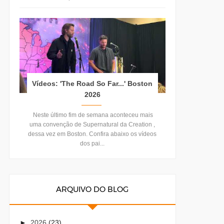
Vídeos: 'The Road So Far...' Boston
2026
Neste último fim de semana aconteceu mais
uma convenção de Supernatural da Creation ,
dessa vez em Boston. Confira abaixo os vídeos
dos pai...
ARQUIVO DO BLOG
►
2026
(23)