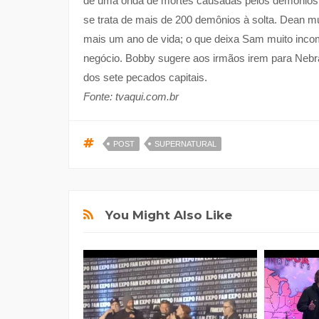
de uma onda de mortes causadas pelos demônios q
se trata de mais de 200 demônios à solta. Dean mu
mais um ano de vida; o que deixa Sam muito inco
negócio. Bobby sugere aos irmãos irem para Nebr
dos sete pecados capitais.
Fonte: tvaqui.com.br
POST
SUPERNATURAL
You Might Also Like