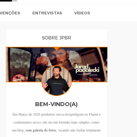
VENÇÕES
ENTREVISTAS
VÍDEOS
SOBRE JPBR
BEM-VINDO(A)
Em Março de 2026 perdemos nossa hospedagem no Flaunt e
continuamos nosso site em um formato mais simples, como
um blog,
sem galeria de fotos
, visando não fechar totalmente