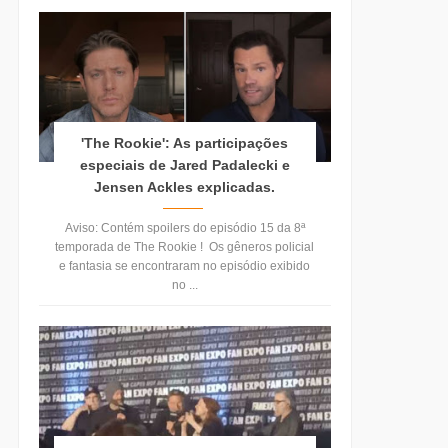
'The Rookie': As participações
especiais de Jared Padalecki e
Jensen Ackles explicadas.
Aviso: Contém spoilers do episódio 15 da 8ª
temporada de The Rookie ! Os gêneros policial
e fantasia se encontraram no episódio exibido
no ...