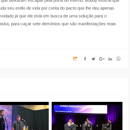
ue deixaram escapar pela porta do inferno. Bobby estima que
da seu estilo de vida por conta do pacto que lhe deu apenas
modado já que ele está em busca de uma solução para o
aska, para caçar sete demônios que são manifestações reais