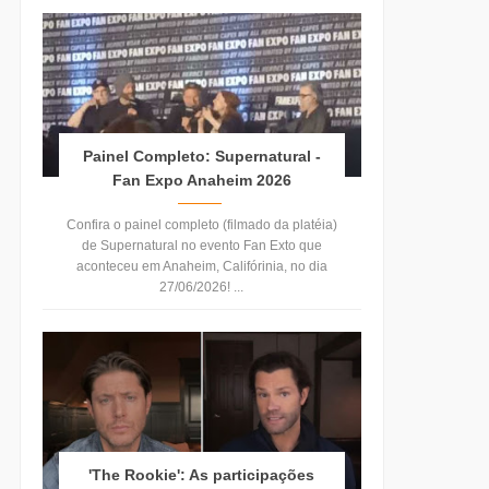
Painel Completo: Supernatural -
Fan Expo Anaheim 2026
Confira o painel completo (filmado da platéia)
de Supernatural no evento Fan Exto que
aconteceu em Anaheim, Califórinia, no dia
27/06/2026! ...
'The Rookie': As participações