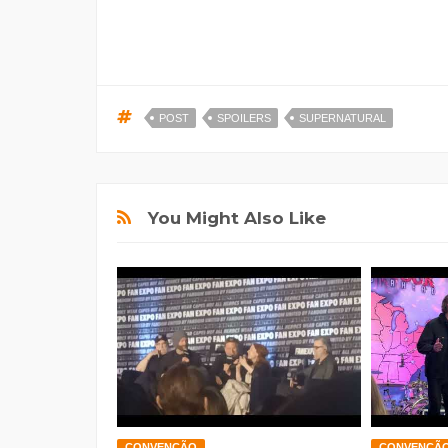
POST
SPOILERS
SUPERNATURAL
You Might Also Like
CONVENÇÃO
CONVENÇÃ