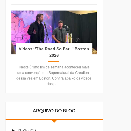
Vídeos: 'The Road So Far...' Boston
2026
Neste último fim de semana aconteceu mais
uma convenção de Supernatural da Creation ,
dessa vez em Boston. Confira abaixo os vídeos
dos pai...
ARQUIVO DO BLOG
►
2026
(23)