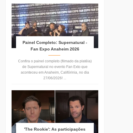
Painel Completo: Supernatural -
Fan Expo Anaheim 2026
Confira o painel completo (filmado da platéia)
de Supernatural no evento Fan Exto que
aconteceu em Anaheim, Califórinia, no dia
27/06/2026! ...
'The Rookie': As participações