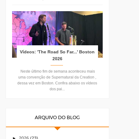
Vídeos: 'The Road So Far...' Boston
2026
Neste último fim de semana aconteceu mais
uma convenção de Supernatural da Creation ,
dessa vez em Boston. Confira abaixo os vídeos
dos pai...
ARQUIVO DO BLOG
►
2026
(23)