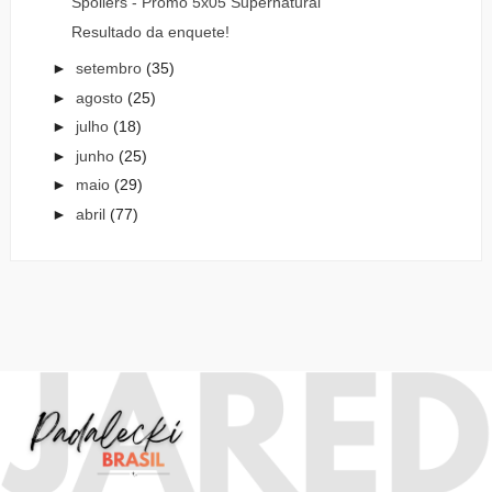
Spoilers - Promo 5x05 Supernatural
Resultado da enquete!
►
setembro
(35)
►
agosto
(25)
►
julho
(18)
►
junho
(25)
►
maio
(29)
►
abril
(77)