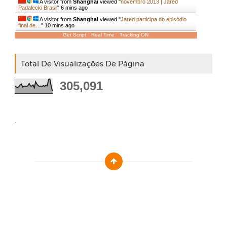
A visitor from
Shanghai
viewed "
novembro 2013 | Jared
Padalecki Brasil
"
6 mins ago
A visitor from
Shanghai
viewed "
Jared participa do episódio
final de…
"
10 mins ago
Get Script
Real Time
Tracking ON
Total De Visualizações De Página
305,091
.
Designed by :
Templatezy