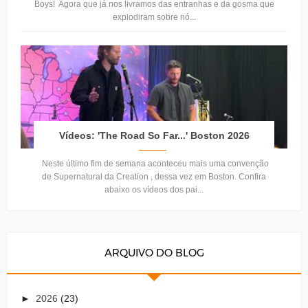
Boys! Agora que já nos livramos das entranhas e da gosma que
explodiram sobre nó...
Vídeos: 'The Road So Far...' Boston 2026
Neste último fim de semana aconteceu mais uma convenção
de Supernatural da Creation , dessa vez em Boston. Confira
abaixo os vídeos dos pai...
ARQUIVO DO BLOG
►
2026
(23)