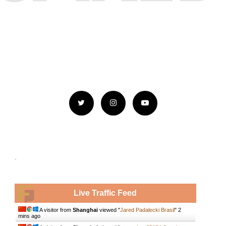
.
Live Traffic Feed
A visitor from
Shanghai
viewed "
Jared Padalecki Brasil
"
2
mins ago