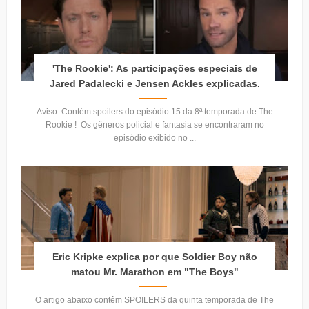
'The Rookie': As participações especiais de
Jared Padalecki e Jensen Ackles explicadas.
Aviso: Contém spoilers do episódio 15 da 8ª temporada de The
Rookie ! Os gêneros policial e fantasia se encontraram no
episódio exibido no ...
Eric Kripke explica por que Soldier Boy não
matou Mr. Marathon em "The Boys"
O artigo abaixo contêm SPOILERS da quinta temporada de The