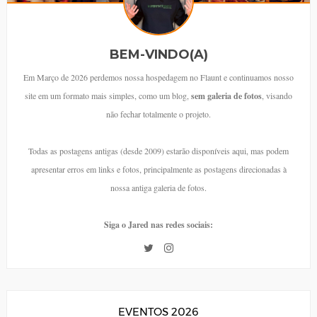
BEM-VINDO(A)
Em Março de 2026 perdemos nossa hospedagem no Flaunt e continuamos nosso
site em um formato mais simples, como um blog,
sem galeria de fotos
, visando
não fechar totalmente o projeto.
Todas as postagens antigas (desde 2009) estarão disponíveis aqui, mas podem
apresentar erros em links e fotos, principalmente as postagens direcionadas à
nossa antiga galeria de fotos.
Siga o Jared nas redes sociais:
EVENTOS 2026