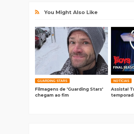
You Might Also Like
GUARDING STARS
NOTÍCIAS
Filmagens de 'Guarding Stars'
Assista! T
chegam ao fim
temporada