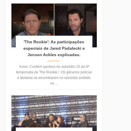
'The Rookie': As participações
especiais de Jared Padalecki e
Jensen Ackles explicadas.
Aviso: Contém spoilers do episódio 15 da 8ª
temporada de The Rookie ! Os gêneros policial
e fantasia se encontraram no episódio exibido
no ...