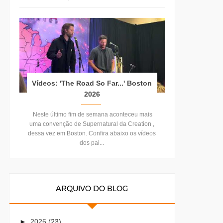
Vídeos: 'The Road So Far...' Boston
2026
Neste último fim de semana aconteceu mais
uma convenção de Supernatural da Creation ,
dessa vez em Boston. Confira abaixo os vídeos
dos pai...
ARQUIVO DO BLOG
►
2026
(23)