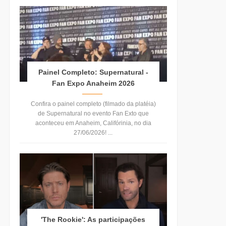
Painel Completo: Supernatural -
Fan Expo Anaheim 2026
Confira o painel completo (filmado da platéia)
de Supernatural no evento Fan Exto que
aconteceu em Anaheim, Califórinia, no dia
27/06/2026! ...
'The Rookie': As participações