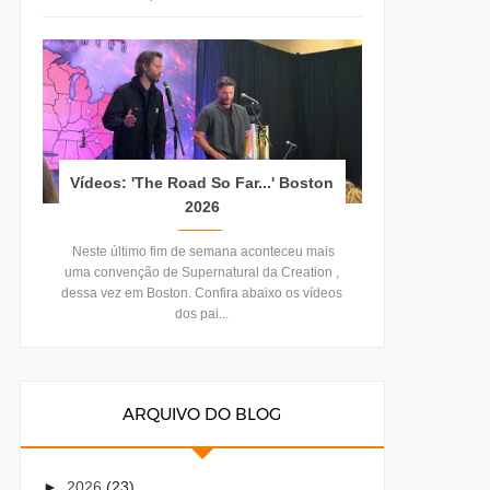
Vídeos: 'The Road So Far...' Boston
2026
Neste último fim de semana aconteceu mais
uma convenção de Supernatural da Creation ,
dessa vez em Boston. Confira abaixo os vídeos
dos pai...
ARQUIVO DO BLOG
►
2026
(23)