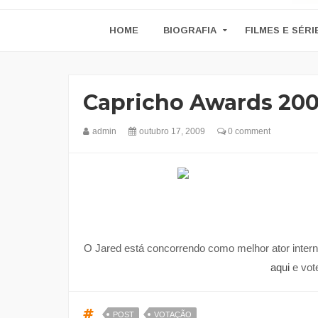
HOME
BIOGRAFIA
FILMES E SÉRI
Capricho Awards 20
admin
outubro 17, 2009
0 comment
O Jared está concorrendo como melhor ator inter
aqui
e vot
POST
VOTAÇÃO