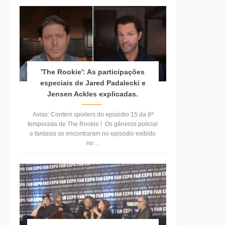
'The Rookie': As participações
especiais de Jared Padalecki e
Jensen Ackles explicadas.
Aviso: Contém spoilers do episódio 15 da 8ª
temporada de The Rookie ! Os gêneros policial
e fantasia se encontraram no episódio exibido
no ...