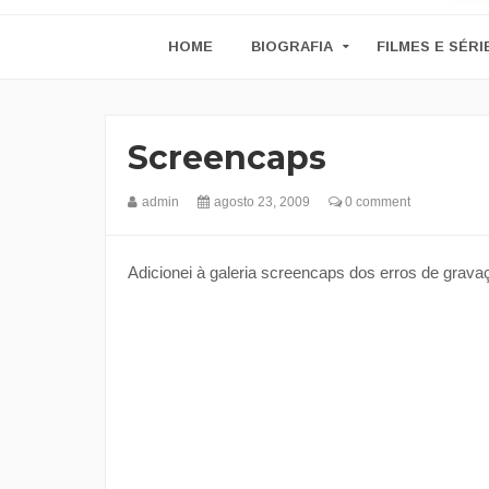
HOME
BIOGRAFIA
FILMES E SÉRI
Screencaps
admin
agosto 23, 2009
0 comment
Adicionei à galeria screencaps dos erros de grava