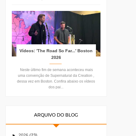
Vídeos: 'The Road So Far...' Boston
2026
Neste último fim de semana aconteceu mais
uma convenção de Supernatural da Creation ,
dessa vez em Boston. Confira abaixo os vídeos
dos pai...
ARQUIVO DO BLOG
►
2026
(23)