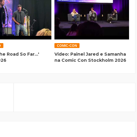
O
COMIC-CON
he Road So Far...'
Vídeo: Painel Jared e Samanha
026
na Comic Con Stockholm 2026