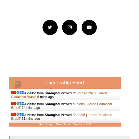
.
Live Traffic Feed
A visitor from
Shanghai
viewed "
fevereiro 2020 | Jared
Padalecki Brasil
"
5 mins ago
A visitor from
Shanghai
viewed "
Galeria | Jared Padalecki
Brasil
"
14 mins ago
A visitor from
Shanghai
viewed "
2 anos! | Jared Padalecki
Brasil
"
31 mins ago
Get Script
Real Time
Tracking ON