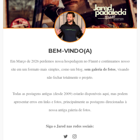
BEM-VINDO(A)
Em Março de 2026 perdemos nossa hospedagem no Flaunt e continuamos nosso
site em um formato mais simples, como um blog,
sem galeria de fotos
, visando
não fechar totalmente o projeto.
Todas as postagens antigas (desde 2009) estarão disponíveis aqui, mas podem
apresentar erros em links e fotos, principalmente as postagens direcionadas à
nossa antiga galeria de fotos.
Siga o Jared nas redes sociais: