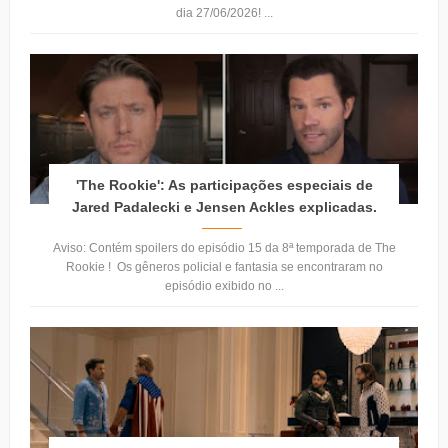
dia 27/06/2026! ...
'The Rookie': As participações especiais de
Jared Padalecki e Jensen Ackles explicadas.
Aviso: Contém spoilers do episódio 15 da 8ª temporada de The
Rookie ! Os gêneros policial e fantasia se encontraram no
episódio exibido no ...