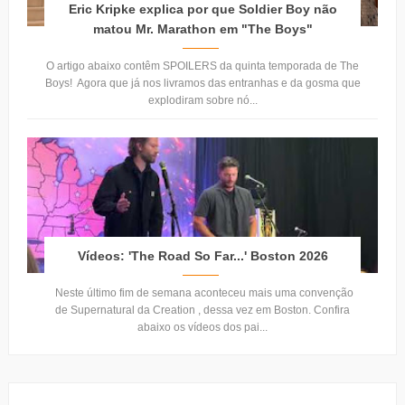
Eric Kripke explica por que Soldier Boy não
matou Mr. Marathon em "The Boys"
O artigo abaixo contêm SPOILERS da quinta temporada de The
Boys! Agora que já nos livramos das entranhas e da gosma que
explodiram sobre nó...
Vídeos: 'The Road So Far...' Boston 2026
Neste último fim de semana aconteceu mais uma convenção
de Supernatural da Creation , dessa vez em Boston. Confira
abaixo os vídeos dos pai...