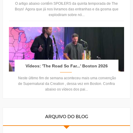
O artigo abaixo contêm SPOILERS da quinta temporada de The
Boys! Agora que já nos livramos das entranhas e da gosma que
explodiram sobre nó...
Vídeos: 'The Road So Far...' Boston 2026
Neste último fim de semana aconteceu mais uma convenção
de Supernatural da Creation , dessa vez em Boston. Confira
abaixo os vídeos dos pai...
ARQUIVO DO BLOG