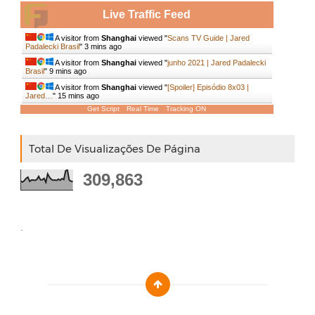
Live Traffic Feed
A visitor from
Shanghai
viewed "
Scans TV Guide | Jared
Padalecki Brasil
"
3 mins ago
A visitor from
Shanghai
viewed "
junho 2021 | Jared Padalecki
Brasil
"
9 mins ago
A visitor from
Shanghai
viewed "
[Spoiler] Episódio 8x03 |
Jared…
"
15 mins ago
Get Script
Real Time
Tracking ON
Total De Visualizações De Página
309,863
.