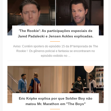
'The Rookie': As participações especiais de
Jared Padalecki e Jensen Ackles explicadas.
Aviso: Contém spoilers do episódio 15 da 8ª temporada de The
Rookie ! Os gêneros policial e fantasia se encontraram no
episódio exibido no ...
Eric Kripke explica por que Soldier Boy não
matou Mr. Marathon em "The Boys"