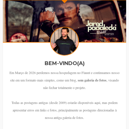
BEM-VINDO(A)
Em Março de 2026 perdemos nossa hospedagem no Flaunt e continuamos nosso
site em um formato mais simples, como um blog,
sem galeria de fotos
, visando
não fechar totalmente o projeto.
Todas as postagens antigas (desde 2009) estarão disponíveis aqui, mas podem
apresentar erros em links e fotos, principalmente as postagens direcionadas à
nossa antiga galeria de fotos.