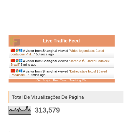
.
Live Traffic Feed
A visitor from
Shanghai
viewed "
Vídeo legendado: Jared
conta que Phil…
"
59 secs ago
A visitor from
Shanghai
viewed "
Jared e fã | Jared Padalecki
Brasil
"
3 mins ago
A visitor from
Shanghai
viewed "
Entrevista e fotos! | Jared
Padalecki…
"
9 mins ago
Get Script
Real Time
Tracking ON
Total De Visualizações De Página
313,579
.