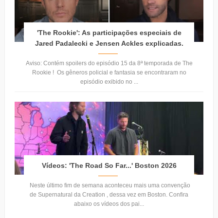
'The Rookie': As participações especiais de
Jared Padalecki e Jensen Ackles explicadas.
Aviso: Contém spoilers do episódio 15 da 8ª temporada de The
Rookie ! Os gêneros policial e fantasia se encontraram no
episódio exibido no ...
Vídeos: 'The Road So Far...' Boston 2026
Neste último fim de semana aconteceu mais uma convenção
de Supernatural da Creation , dessa vez em Boston. Confira
abaixo os vídeos dos pai...