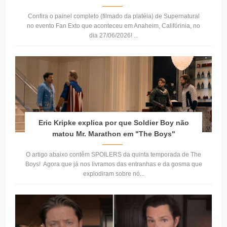
Confira o painel completo (filmado da platéia) de Supernatural
no evento Fan Exto que aconteceu em Anaheim, Califórinia, no
dia 27/06/2026! ...
Eric Kripke explica por que Soldier Boy não
matou Mr. Marathon em "The Boys"
O artigo abaixo contêm SPOILERS da quinta temporada de The
Boys! Agora que já nos livramos das entranhas e da gosma que
explodiram sobre nó...