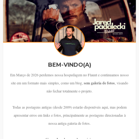
BEM-VINDO(A)
Em Março de 2026 perdemos nossa hospedagem no Flaunt e continuamos nosso
site em um formato mais simples, como um blog,
sem galeria de fotos
, visando
não fechar totalmente o projeto.
Todas as postagens antigas (desde 2009) estarão disponíveis aqui, mas podem
apresentar erros em links e fotos, principalmente as postagens direcionadas à
nossa antiga galeria de fotos.