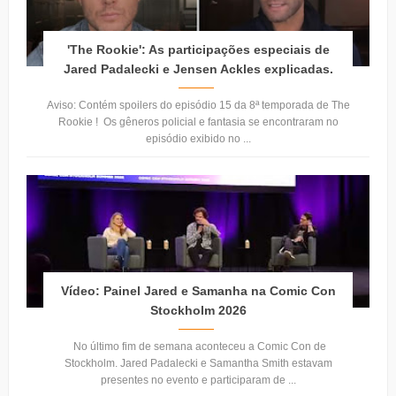
'The Rookie': As participações especiais de
Jared Padalecki e Jensen Ackles explicadas.
Aviso: Contém spoilers do episódio 15 da 8ª temporada de The
Rookie ! Os gêneros policial e fantasia se encontraram no
episódio exibido no ...
Vídeo: Painel Jared e Samanha na Comic Con
Stockholm 2026
No último fim de semana aconteceu a Comic Con de
Stockholm. Jared Padalecki e Samantha Smith estavam
presentes no evento e participaram de ...