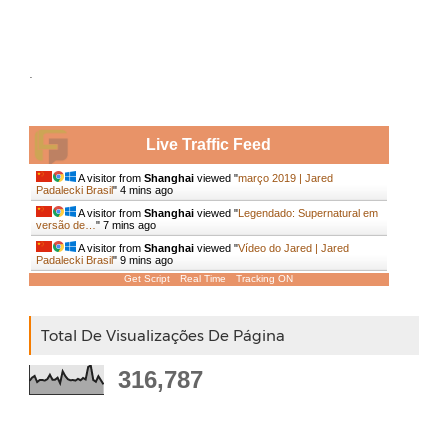
.
Live Traffic Feed
A visitor from
Shanghai
viewed "
março 2019 | Jared
Padalecki Brasil
"
4 mins ago
A visitor from
Shanghai
viewed "
Legendado: Supernatural em
versão de…
"
7 mins ago
A visitor from
Shanghai
viewed "
Vídeo do Jared | Jared
Padalecki Brasil
"
9 mins ago
Get Script
Real Time
Tracking ON
Total De Visualizações De Página
316,787
.