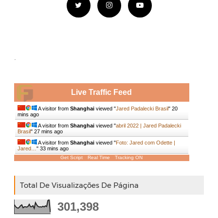
.
Live Traffic Feed
A visitor from
Shanghai
viewed "
Jared Padalecki Brasil
"
20
mins ago
A visitor from
Shanghai
viewed "
abril 2022 | Jared Padalecki
Brasil
"
27 mins ago
A visitor from
Shanghai
viewed "
Foto: Jared com Odette |
Jared…
"
33 mins ago
Get Script
Real Time
Tracking ON
Total De Visualizações De Página
301,398