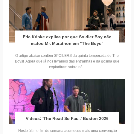
Eric Kripke explica por que Soldier Boy não
matou Mr. Marathon em "The Boys"
O artigo abaixo contêm SPOILERS da quinta temporada de The
Boys! Agora que já nos livramos das entranhas e da gosma que
explodiram sobre nó...
Vídeos: 'The Road So Far...' Boston 2026
Neste último fim de semana aconteceu mais uma convenção