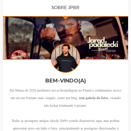
SOBRE JPBR
BEM-VINDO(A)
Em Março de 2026 perdemos nossa hospedagem no Flaunt e continuamos nosso
site em um formato mais simples, como um blog,
sem galeria de fotos
, visando
não fechar totalmente o projeto.
Todas as postagens antigas (desde 2009) estarão disponíveis aqui, mas podem
apresentar erros em links e fotos, principalmente as postagens direcionadas à