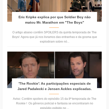
Eric Kripke explica por que Soldier Boy não
matou Mr. Marathon em "The Boys"
O artigo abaixo contêm SPOILERS da quinta temporada de The
Boys! Agora que já nos livramos das entranhas e da gosma que
explodiram sobre nó...
'The Rookie': As participações especiais de
Jared Padalecki e Jensen Ackles explicadas.
Aviso: Contém spoilers do episódio 15 da 8ª temporada de The
Rookie ! Os gêneros policial e fantasia se encontraram no
episódio exibido no ...