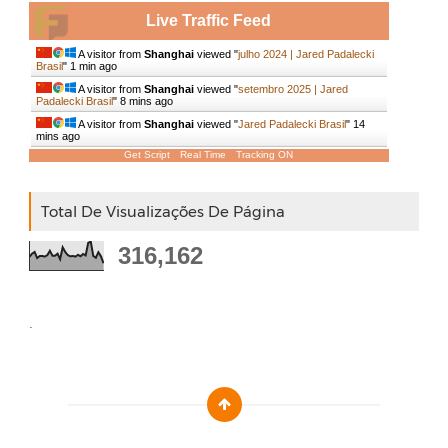
Live Traffic Feed
A visitor from
Shanghai
viewed "
julho 2024 | Jared Padalecki
Brasil
"
1 min ago
A visitor from
Shanghai
viewed "
setembro 2025 | Jared
Padalecki Brasil
"
8 mins ago
A visitor from
Shanghai
viewed "
Jared Padalecki Brasil
"
14
mins ago
Get Script
Real Time
Tracking ON
Total De Visualizações De Página
316,162
.