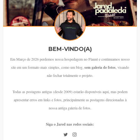
BEM-VINDO(A)
Em Março de 2026 perdemos nossa hospedagem no Flaunt e continuamos nosso
site em um formato mais simples, como um blog,
sem galeria de fotos
, visando
não fechar totalmente o projeto.
Todas as postagens antigas (desde 2009) estarão disponíveis aqui, mas podem
apresentar erros em links e fotos, principalmente as postagens direcionadas à
nossa antiga galeria de fotos.
Siga o Jared nas redes sociais: