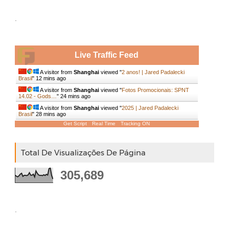
.
Live Traffic Feed
A visitor from
Shanghai
viewed "
2 anos! | Jared Padalecki
Brasil
"
12 mins ago
A visitor from
Shanghai
viewed "
Fotos Promocionais: SPNT
14.02 - Gods…
"
24 mins ago
A visitor from
Shanghai
viewed "
2025 | Jared Padalecki
Brasil
"
28 mins ago
Get Script
Real Time
Tracking ON
Total De Visualizações De Página
305,689
.