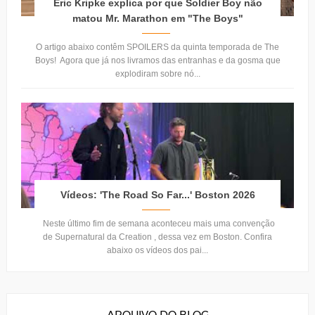
Eric Kripke explica por que Soldier Boy não
matou Mr. Marathon em "The Boys"
O artigo abaixo contêm SPOILERS da quinta temporada de The
Boys! Agora que já nos livramos das entranhas e da gosma que
explodiram sobre nó...
Vídeos: 'The Road So Far...' Boston 2026
Neste último fim de semana aconteceu mais uma convenção
de Supernatural da Creation , dessa vez em Boston. Confira
abaixo os vídeos dos pai...
ARQUIVO DO BLOG