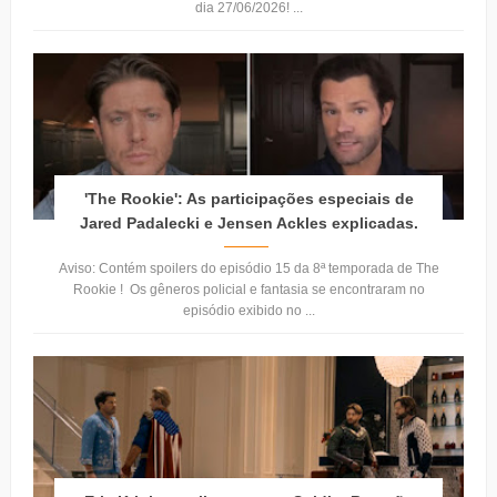
dia 27/06/2026! ...
'The Rookie': As participações especiais de
Jared Padalecki e Jensen Ackles explicadas.
Aviso: Contém spoilers do episódio 15 da 8ª temporada de The
Rookie ! Os gêneros policial e fantasia se encontraram no
episódio exibido no ...