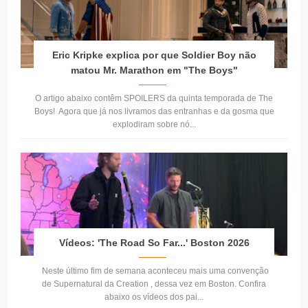
Eric Kripke explica por que Soldier Boy não
matou Mr. Marathon em "The Boys"
O artigo abaixo contêm SPOILERS da quinta temporada de The
Boys! Agora que já nos livramos das entranhas e da gosma que
explodiram sobre nó...
Vídeos: 'The Road So Far...' Boston 2026
Neste último fim de semana aconteceu mais uma convenção
de Supernatural da Creation , dessa vez em Boston. Confira
abaixo os vídeos dos pai...