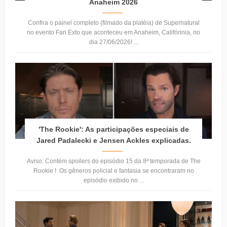
Anaheim 2026
Confira o painel completo (filmado da platéia) de Supernatural
no evento Fan Exto que aconteceu em Anaheim, Califórinia, no
dia 27/06/2026! ...
'The Rookie': As participações especiais de
Jared Padalecki e Jensen Ackles explicadas.
Aviso: Contém spoilers do episódio 15 da 8ª temporada de The
Rookie ! Os gêneros policial e fantasia se encontraram no
episódio exibido no ...