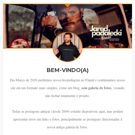
BEM-VINDO(A)
Em Março de 2026 perdemos nossa hospedagem no Flaunt e continuamos nosso
site em um formato mais simples, como um blog,
sem galeria de fotos
, visando
não fechar totalmente o projeto.
Todas as postagens antigas (desde 2009) estarão disponíveis aqui, mas podem
apresentar erros em links e fotos, principalmente as postagens direcionadas à
nossa antiga galeria de fotos.