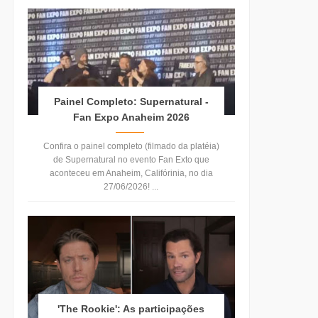
Painel Completo: Supernatural -
Fan Expo Anaheim 2026
Confira o painel completo (filmado da platéia)
de Supernatural no evento Fan Exto que
aconteceu em Anaheim, Califórinia, no dia
27/06/2026! ...
'The Rookie': As participações