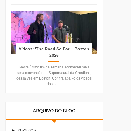
Vídeos: 'The Road So Far...' Boston
2026
Neste último fim de semana aconteceu mais
uma convenção de Supernatural da Creation ,
dessa vez em Boston. Confira abaixo os vídeos
dos pai...
ARQUIVO DO BLOG
►
2026
(23)