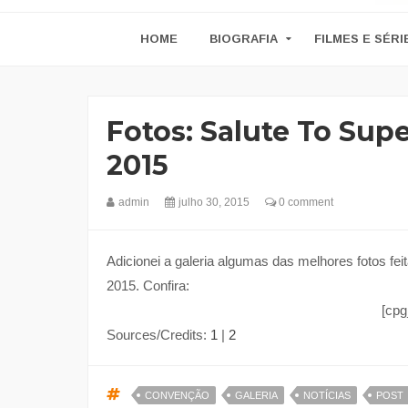
HOME
BIOGRAFIA
FILMES E SÉRI
Fotos: Salute To Su
2015
admin
julho 30, 2015
0 comment
Adicionei a galeria algumas das melhores fotos fe
2015. Confira:
[cpg
Sources/Credits:
1
|
2
CONVENÇÃO
GALERIA
NOTÍCIAS
POST