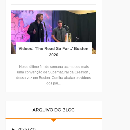
Vídeos: 'The Road So Far...' Boston
2026
Neste último fim de semana aconteceu mais
uma convenção de Supernatural da Creation ,
dessa vez em Boston. Confira abaixo os vídeos
dos pai...
ARQUIVO DO BLOG
►
2026
(23)