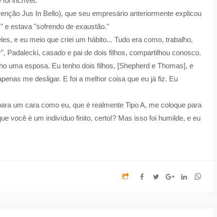
foi incrível."
enção Jus In Bello), que seu empresário anteriormente explicou
" e estava "sofrendo de exaustão."
s, e eu meio que criei um hábito... Tudo era como, trabalho,
zer", Padalecki, casado e pai de dois filhos, compartilhou conosco.
nho uma esposa. Eu tenho dois filhos, [Shepherd e Thomas], e
nas me desligar. E foi a melhor coisa que eu já fiz. Eu
 para um cara como eu, que é realmente Tipo A, me coloque para
 que você é um indivíduo finito, certo!? Mas isso foi humilde, e eu