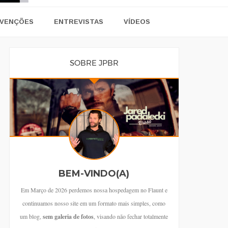
VENÇÕES
ENTREVISTAS
VÍDEOS
SOBRE JPBR
BEM-VINDO(A)
Em Março de 2026 perdemos nossa hospedagem no Flaunt e
continuamos nosso site em um formato mais simples, como
um blog,
sem galeria de fotos
, visando não fechar totalmente