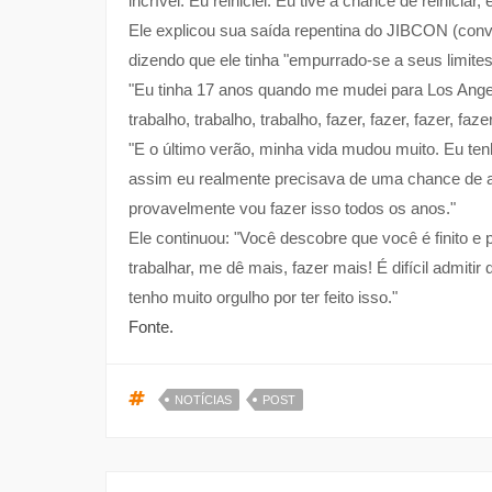
incrível. Eu reiniciei. Eu tive a chance de reiniciar, e 
Ele explicou sua saída repentina do JIBCON (conv
dizendo que ele tinha "empurrado-se a seus limites
"Eu tinha 17 anos quando me mudei para Los Angele
trabalho, trabalho, trabalho, fazer, fazer, fazer, fa
"E o último verão, minha vida mudou muito. Eu te
assim eu realmente precisava de uma chance de ape
provavelmente vou fazer isso todos os anos."
Ele continuou: "Você descobre que você é finito e
trabalhar, me dê mais, fazer mais! É difícil admitir
tenho muito orgulho por ter feito isso."
Fonte.
NOTÍCIAS
POST