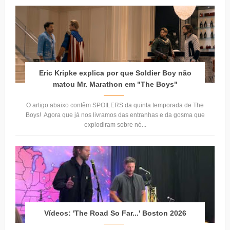
Eric Kripke explica por que Soldier Boy não
matou Mr. Marathon em "The Boys"
O artigo abaixo contêm SPOILERS da quinta temporada de The
Boys! Agora que já nos livramos das entranhas e da gosma que
explodiram sobre nó...
Vídeos: 'The Road So Far...' Boston 2026