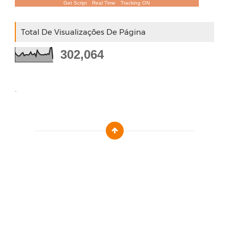
Get Script
Real Time
Tracking ON
Total De Visualizações De Página
302,064
.
Designed by :
Templatezy