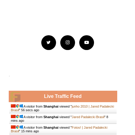
.
Live Traffic Feed
A visitor from
Shanghai
viewed "
junho 2010 | Jared Padalecki
Brasil
"
56 secs ago
A visitor from
Shanghai
viewed "
Jared Padalecki Brasil
"
8
mins ago
A visitor from
Shanghai
viewed "
Fotos! | Jared Padalecki
Brasil
"
15 mins ago