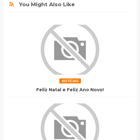
You Might Also Like
NOTÍCIAS
Feliz Natal e Feliz Ano Novo!