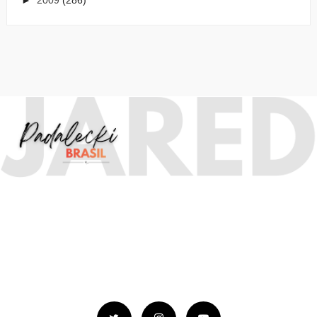
►
2009
(286)