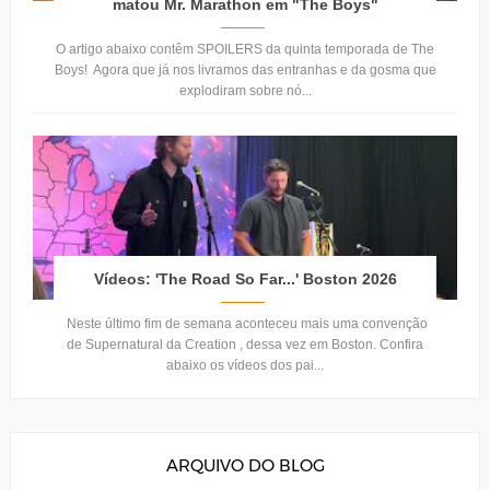
matou Mr. Marathon em "The Boys"
O artigo abaixo contêm SPOILERS da quinta temporada de The
Boys! Agora que já nos livramos das entranhas e da gosma que
explodiram sobre nó...
Vídeos: 'The Road So Far...' Boston 2026
Neste último fim de semana aconteceu mais uma convenção
de Supernatural da Creation , dessa vez em Boston. Confira
abaixo os vídeos dos pai...
ARQUIVO DO BLOG