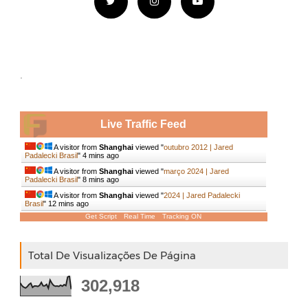
.
Live Traffic Feed
A visitor from
Shanghai
viewed "
outubro 2012 | Jared
Padalecki Brasil
"
4 mins ago
A visitor from
Shanghai
viewed "
março 2024 | Jared
Padalecki Brasil
"
8 mins ago
A visitor from
Shanghai
viewed "
2024 | Jared Padalecki
Brasil
"
12 mins ago
Get Script
Real Time
Tracking ON
Total De Visualizações De Página
302,918