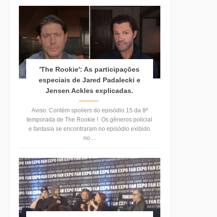
'The Rookie': As participações
especiais de Jared Padalecki e
Jensen Ackles explicadas.
Aviso: Contém spoilers do episódio 15 da 8ª
temporada de The Rookie ! Os gêneros policial
e fantasia se encontraram no episódio exibido
no ...