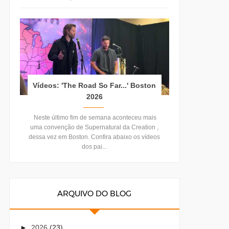
Vídeos: 'The Road So Far...' Boston
2026
Neste último fim de semana aconteceu mais
uma convenção de Supernatural da Creation ,
dessa vez em Boston. Confira abaixo os vídeos
dos pai...
ARQUIVO DO BLOG
►
2026
(23)