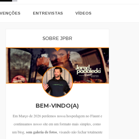
VENÇÕES
ENTREVISTAS
VÍDEOS
SOBRE JPBR
BEM-VINDO(A)
Em Março de 2026 perdemos nossa hospedagem no Flaunt e
continuamos nosso site em um formato mais simples, como
um blog,
sem galeria de fotos
, visando não fechar totalmente