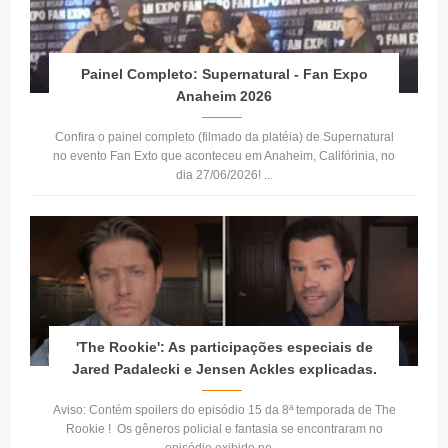
Painel Completo: Supernatural - Fan Expo
Anaheim 2026
Confira o painel completo (filmado da platéia) de Supernatural
no evento Fan Exto que aconteceu em Anaheim, Califórinia, no
dia 27/06/2026! ...
'The Rookie': As participações especiais de
Jared Padalecki e Jensen Ackles explicadas.
Aviso: Contém spoilers do episódio 15 da 8ª temporada de The
Rookie ! Os gêneros policial e fantasia se encontraram no