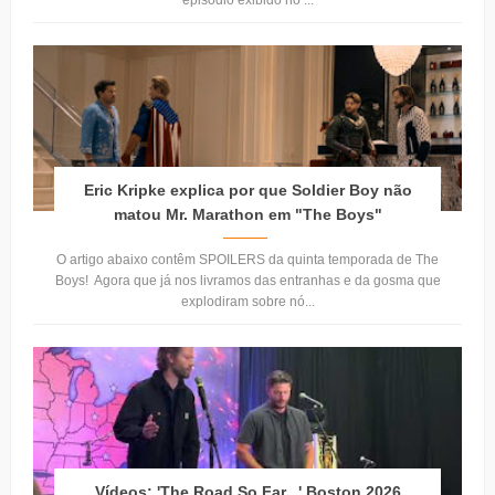
episódio exibido no ...
Eric Kripke explica por que Soldier Boy não
matou Mr. Marathon em "The Boys"
O artigo abaixo contêm SPOILERS da quinta temporada de The
Boys! Agora que já nos livramos das entranhas e da gosma que
explodiram sobre nó...
Vídeos: 'The Road So Far...' Boston 2026