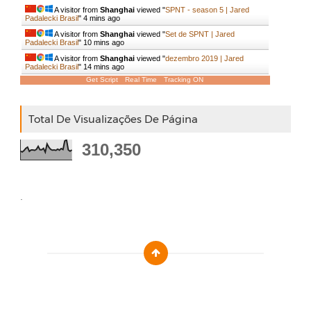
A visitor from
Shanghai
viewed "
SPNT - season 5 | Jared
Padalecki Brasil
"
4 mins ago
A visitor from
Shanghai
viewed "
Set de SPNT | Jared
Padalecki Brasil
"
10 mins ago
A visitor from
Shanghai
viewed "
dezembro 2019 | Jared
Padalecki Brasil
"
14 mins ago
Get Script
Real Time
Tracking ON
Total De Visualizações De Página
310,350
.
Designed by :
Templatezy