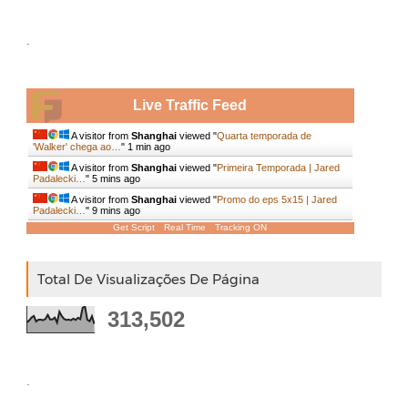
.
Live Traffic Feed
A visitor from
Shanghai
viewed "
Quarta temporada de
'Walker' chega ao…
"
1 min ago
A visitor from
Shanghai
viewed "
Primeira Temporada | Jared
Padalecki…
"
5 mins ago
A visitor from
Shanghai
viewed "
Promo do eps 5x15 | Jared
Padalecki…
"
9 mins ago
Get Script
Real Time
Tracking ON
Total De Visualizações De Página
313,502
.