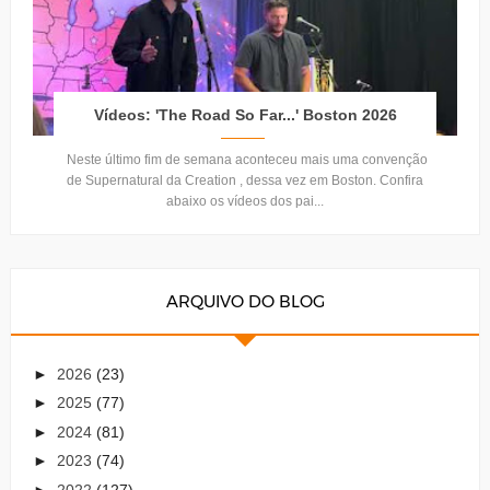
Vídeos: 'The Road So Far...' Boston 2026
Neste último fim de semana aconteceu mais uma convenção
de Supernatural da Creation , dessa vez em Boston. Confira
abaixo os vídeos dos pai...
ARQUIVO DO BLOG
►
2026
(23)
►
2025
(77)
►
2024
(81)
►
2023
(74)
►
2022
(127)