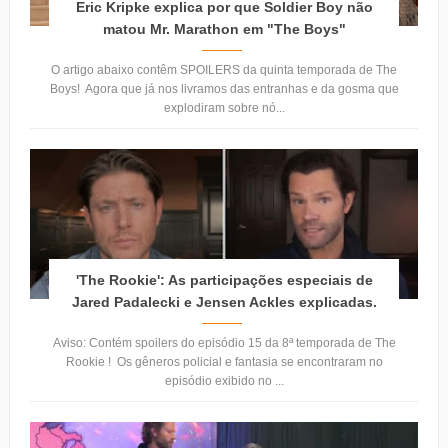
Eric Kripke explica por que Soldier Boy não
matou Mr. Marathon em "The Boys"
O artigo abaixo contêm SPOILERS da quinta temporada de The
Boys! Agora que já nos livramos das entranhas e da gosma que
explodiram sobre nó...
'The Rookie': As participações especiais de
Jared Padalecki e Jensen Ackles explicadas.
Aviso: Contém spoilers do episódio 15 da 8ª temporada de The
Rookie ! Os gêneros policial e fantasia se encontraram no
episódio exibido no ...