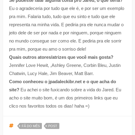
Se pudesse falar alguma coisa pro Jared, o que seria?
Eu o agradeceria por tudo que ele é, e por ser um exemplo
pra mim. Falaria tudo, tudo que eu sinto e tudo que ele
representa na minha vida. E pediria pra ele nunca mudar o
jeito dele de ser por nada e por ninguem, porque ninguem
no mundo consegue ser como ele. E pediria pra ele sorrir
pra mim, porque eu amo o sorriso dele!
Quais outros atores/atrizes que você mais gosta?
Jennifer Love Hewit, ,Ashley Greene, Corbin Bleu, Justin
Chatwin, Lucy Hale, Jim Beaver, Matt Barr.
Como conheceu o jpadaleckibr.net e o que acha do
site?
Eu achei o site fuxicando sobre a vida do Jared. Eu
acho o site muito bom, é um dos primeiros links que eu
clico nos favoritos todos os dias! haha =)
FÃ DO MÊS
POST