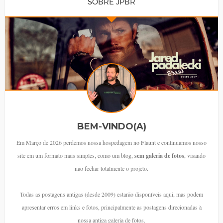
SOBRE JPBR
BEM-VINDO(A)
Em Março de 2026 perdemos nossa hospedagem no Flaunt e continuamos nosso
site em um formato mais simples, como um blog,
sem galeria de fotos
, visando
não fechar totalmente o projeto.
Todas as postagens antigas (desde 2009) estarão disponíveis aqui, mas podem
apresentar erros em links e fotos, principalmente as postagens direcionadas à
nossa antiga galeria de fotos.