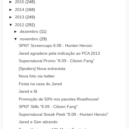
►
2015
(248)
►
2014
(168)
►
2013
(249)
▼
2012
(292)
►
dezembro
(11)
▼
novembro
(29)
SPNT Screencaps 8.08 - Hunteri Heroici
Jared agradece pela indicação ao PCA 2013
Supernatural Promo "8.09 - Citizen Fang"
[Spoilers] Nova entrevista
Nova foto via twitter
Festa na casa do Jared
Jared e fã
Promoção de 50% nos pacotes Roadhouse!
SPNT Stills "8.09 - Citizen Fang"
Supernatural Sneak Peek "8.08 - Hunteri Heroici"
Jared e Gen atirando