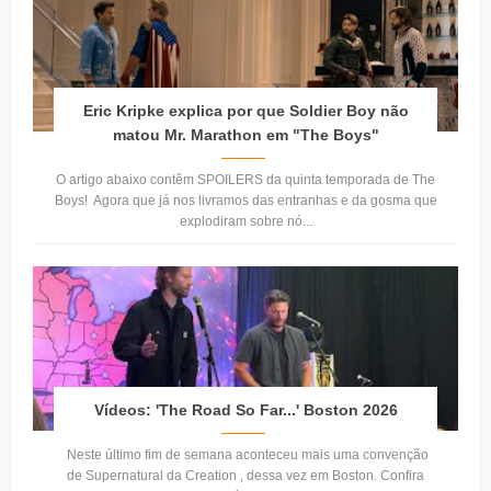
Eric Kripke explica por que Soldier Boy não
matou Mr. Marathon em "The Boys"
O artigo abaixo contêm SPOILERS da quinta temporada de The
Boys! Agora que já nos livramos das entranhas e da gosma que
explodiram sobre nó...
Vídeos: 'The Road So Far...' Boston 2026
Neste último fim de semana aconteceu mais uma convenção
de Supernatural da Creation , dessa vez em Boston. Confira