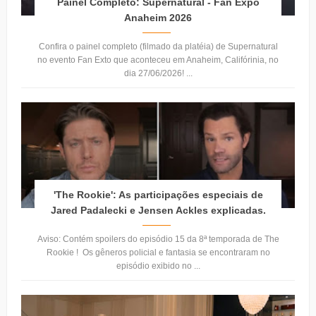
Painel Completo: Supernatural - Fan Expo
Anaheim 2026
Confira o painel completo (filmado da platéia) de Supernatural
no evento Fan Exto que aconteceu em Anaheim, Califórinia, no
dia 27/06/2026! ...
'The Rookie': As participações especiais de
Jared Padalecki e Jensen Ackles explicadas.
Aviso: Contém spoilers do episódio 15 da 8ª temporada de The
Rookie ! Os gêneros policial e fantasia se encontraram no
episódio exibido no ...