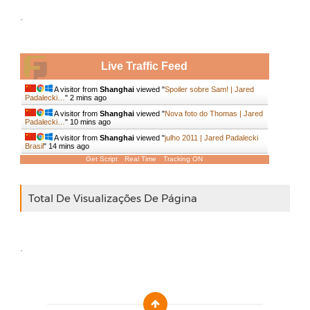
.
Live Traffic Feed
A visitor from
Shanghai
viewed "
Spoiler sobre Sam! | Jared
Padalecki…
"
2 mins ago
A visitor from
Shanghai
viewed "
Nova foto do Thomas | Jared
Padalecki…
"
10 mins ago
A visitor from
Shanghai
viewed "
julho 2011 | Jared Padalecki
Brasil
"
14 mins ago
Get Script
Real Time
Tracking ON
Total De Visualizações De Página
.