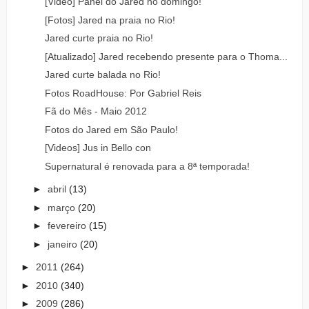
[Video] Panel do Jared no domingo!
[Fotos] Jared na praia no Rio!
Jared curte praia no Rio!
[Atualizado] Jared recebendo presente para o Thoma...
Jared curte balada no Rio!
Fotos RoadHouse: Por Gabriel Reis
Fã do Mês - Maio 2012
Fotos do Jared em São Paulo!
[Videos] Jus in Bello con
Supernatural é renovada para a 8ª temporada!
►
abril
(13)
►
março
(20)
►
fevereiro
(15)
►
janeiro
(20)
►
2011
(264)
►
2010
(340)
►
2009
(286)