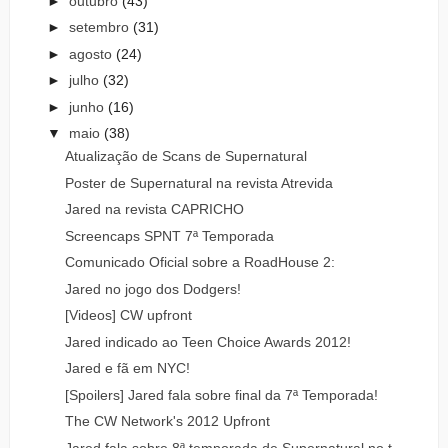
►
outubro
(43)
►
setembro
(31)
►
agosto
(24)
►
julho
(32)
►
junho
(16)
▼
maio
(38)
Atualização de Scans de Supernatural
Poster de Supernatural na revista Atrevida
Jared na revista CAPRICHO
Screencaps SPNT 7ª Temporada
Comunicado Oficial sobre a RoadHouse 2:
Jared no jogo dos Dodgers!
[Videos] CW upfront
Jared indicado ao Teen Choice Awards 2012!
Jared e fã em NYC!
[Spoilers] Jared fala sobre final da 7ª Temporada!
The CW Network's 2012 Upfront
Jared fala sobre 8ª temporada de Supernatural no t...