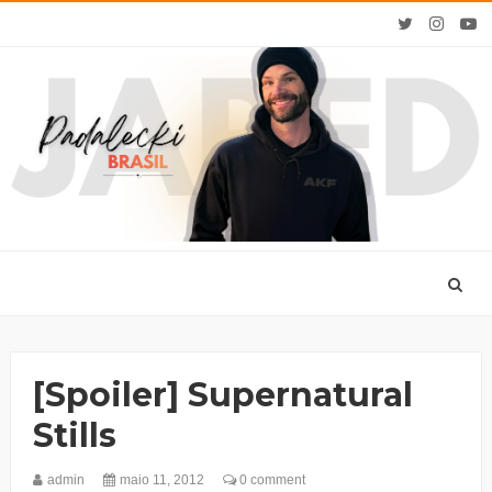
[Spoiler] Supernatural
Stills
admin
maio 11, 2012
0 comment