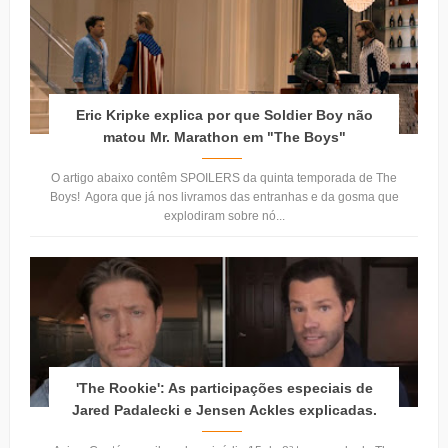
Eric Kripke explica por que Soldier Boy não
matou Mr. Marathon em "The Boys"
O artigo abaixo contêm SPOILERS da quinta temporada de The
Boys! Agora que já nos livramos das entranhas e da gosma que
explodiram sobre nó...
'The Rookie': As participações especiais de
Jared Padalecki e Jensen Ackles explicadas.