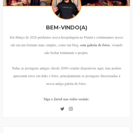
BEM-VINDO(A)
Em Março de 2026 perdemos nossa hospedagem no Flaunt e continuamos nosso
site em um formato mais simples, como um blog,
sem galeria de fotos
, visando
não fechar totalmente o projeto.
Todas as postagens antigas (desde 2009) estarão disponíveis aqui, mas podem
apresentar erros em links e fotos, principalmente as postagens direcionadas à
nossa antiga galeria de fotos.
Siga o Jared nas redes sociais: