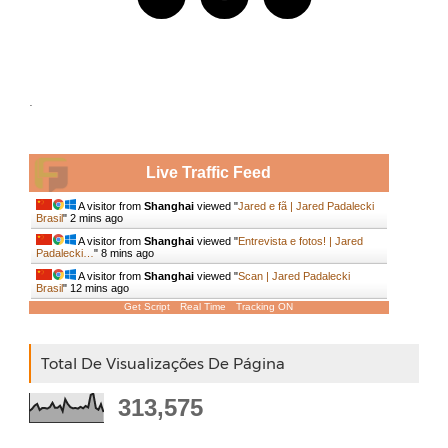
.
Live Traffic Feed
A visitor from
Shanghai
viewed "
Jared e fã | Jared Padalecki
Brasil
"
2 mins ago
A visitor from
Shanghai
viewed "
Entrevista e fotos! | Jared
Padalecki…
"
8 mins ago
A visitor from
Shanghai
viewed "
Scan | Jared Padalecki
Brasil
"
12 mins ago
Get Script
Real Time
Tracking ON
Total De Visualizações De Página
313,575