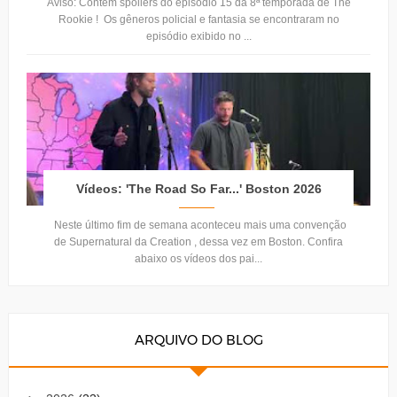
Aviso: Contém spoilers do episódio 15 da 8ª temporada de The
Rookie ! Os gêneros policial e fantasia se encontraram no
episódio exibido no ...
Vídeos: 'The Road So Far...' Boston 2026
Neste último fim de semana aconteceu mais uma convenção
de Supernatural da Creation , dessa vez em Boston. Confira
abaixo os vídeos dos pai...
ARQUIVO DO BLOG