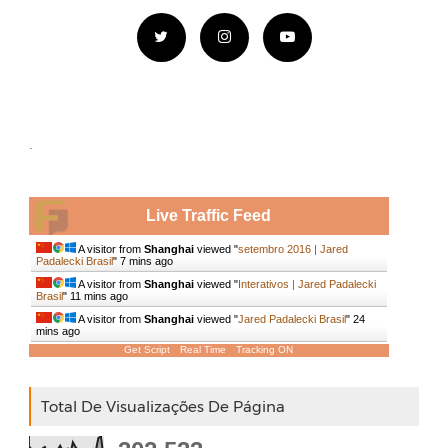
.
Live Traffic Feed
A visitor from
Shanghai
viewed "
setembro 2016 | Jared
Padalecki Brasil
"
7 mins ago
A visitor from
Shanghai
viewed "
Interativos | Jared Padalecki
Brasil
"
11 mins ago
A visitor from
Shanghai
viewed "
Jared Padalecki Brasil
"
24
mins ago
Get Script
Real Time
Tracking ON
Total De Visualizações De Página