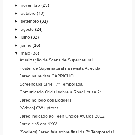
►
novembro
(29)
►
outubro
(43)
►
setembro
(31)
►
agosto
(24)
►
julho
(32)
►
junho
(16)
▼
maio
(38)
Atualização de Scans de Supernatural
Poster de Supernatural na revista Atrevida
Jared na revista CAPRICHO
Screencaps SPNT 7ª Temporada
Comunicado Oficial sobre a RoadHouse 2:
Jared no jogo dos Dodgers!
[Videos] CW upfront
Jared indicado ao Teen Choice Awards 2012!
Jared e fã em NYC!
[Spoilers] Jared fala sobre final da 7ª Temporada!