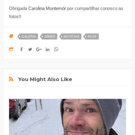
Obrigada
Carolina Montemór
por compartilhar conosco as
fotos!!
GALERIA
JARED
NOTÍCIAS
POST
You Might Also Like