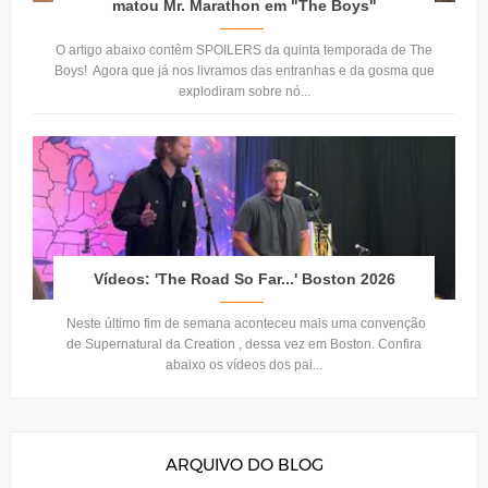
matou Mr. Marathon em "The Boys"
O artigo abaixo contêm SPOILERS da quinta temporada de The
Boys! Agora que já nos livramos das entranhas e da gosma que
explodiram sobre nó...
Vídeos: 'The Road So Far...' Boston 2026
Neste último fim de semana aconteceu mais uma convenção
de Supernatural da Creation , dessa vez em Boston. Confira
abaixo os vídeos dos pai...
ARQUIVO DO BLOG