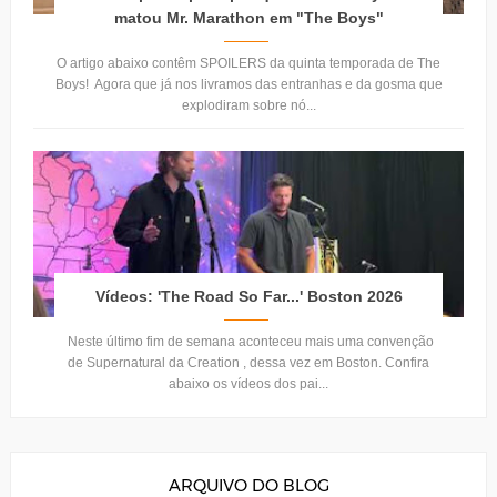
matou Mr. Marathon em "The Boys"
O artigo abaixo contêm SPOILERS da quinta temporada de The
Boys! Agora que já nos livramos das entranhas e da gosma que
explodiram sobre nó...
Vídeos: 'The Road So Far...' Boston 2026
Neste último fim de semana aconteceu mais uma convenção
de Supernatural da Creation , dessa vez em Boston. Confira
abaixo os vídeos dos pai...
ARQUIVO DO BLOG