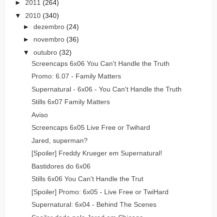
►
2011
(264)
▼
2010
(340)
►
dezembro
(24)
►
novembro
(36)
▼
outubro
(32)
Screencaps 6x06 You Can't Handle the Truth
Promo: 6.07 - Family Matters
Supernatural - 6x06 - You Can't Handle the Truth
Stills 6x07 Family Matters
Aviso
Screencaps 6x05 Live Free or Twihard
Jared, superman?
[Spoiler] Freddy Krueger em Supernatural!
Bastidores do 6x06
Stills 6x06 You Can't Handle the Trut
[Spoiler] Promo: 6x05 - Live Free or TwiHard
Supernatural: 6x04 - Behind The Scenes