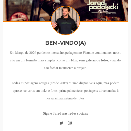
BEM-VINDO(A)
Em Março de 2026 perdemos nossa hospedagem no Flaunt e continuamos nosso
site em um formato mais simples, como um blog,
sem galeria de fotos
, visando
não fechar totalmente o projeto.
Todas as postagens antigas (desde 2009) estarão disponíveis aqui, mas podem
apresentar erros em links e fotos, principalmente as postagens direcionadas à
nossa antiga galeria de fotos.
Siga o Jared nas redes sociais: