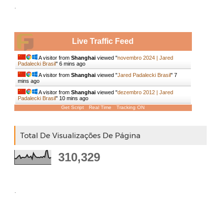
.
Live Traffic Feed
A visitor from
Shanghai
viewed "
novembro 2024 | Jared
Padalecki Brasil
"
6 mins ago
A visitor from
Shanghai
viewed "
Jared Padalecki Brasil
"
7
mins ago
A visitor from
Shanghai
viewed "
dezembro 2012 | Jared
Padalecki Brasil
"
10 mins ago
Get Script
Real Time
Tracking ON
Total De Visualizações De Página
310,329
.