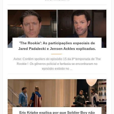
'The Rookie': As participações especiais de
Jared Padalecki e Jensen Ackles explicadas.
Aviso: Contém spoilers do episódio 15 da 8ª temporada de The
Rookie ! Os gêneros policial e fantasia se encontraram no
episódio exibido no ...
Eric Kripke explica por que Soldier Boy não