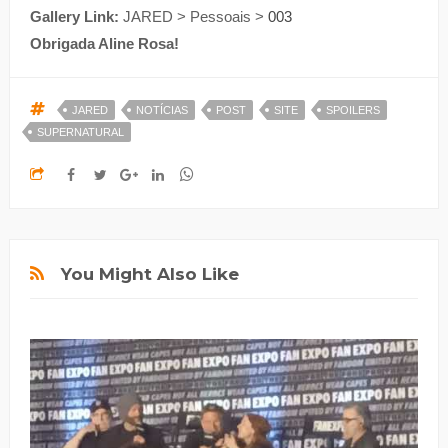
Gallery Link:
JARED > Pessoais >
003
Obrigada Aline Rosa!
JARED
NOTÍCIAS
POST
SITE
SPOILERS
SUPERNATURAL
You Might Also Like