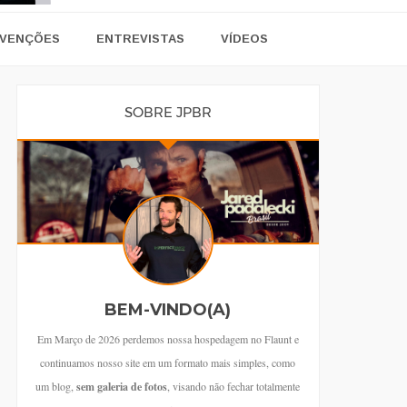
VENÇÕES
ENTREVISTAS
VÍDEOS
SOBRE JPBR
BEM-VINDO(A)
Em Março de 2026 perdemos nossa hospedagem no Flaunt e
continuamos nosso site em um formato mais simples, como
um blog,
sem galeria de fotos
, visando não fechar totalmente