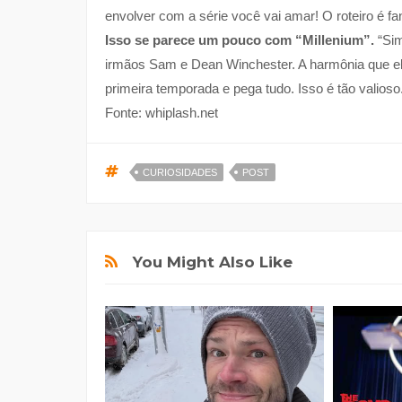
envolver com a série você vai amar! O roteiro é fa
Isso se parece um pouco com “Millenium”.
“Sim
irmãos Sam e Dean Winchester. A harmônia que el
primeira temporada e pega tudo. Isso é tão valios
Fonte: whiplash.net
CURIOSIDADES
POST
You Might Also Like