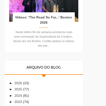
Vídeos: 'The Road So Far...' Boston
2026
Neste último fim de semana aconteceu mais
uma convenção de Supernatural da Creation ,
dessa vez em Boston. Confira abaixo os vídeos
dos pai...
ARQUIVO DO BLOG
►
2026
(23)
►
2025
(77)
►
2024
(81)
►
2023
(74)