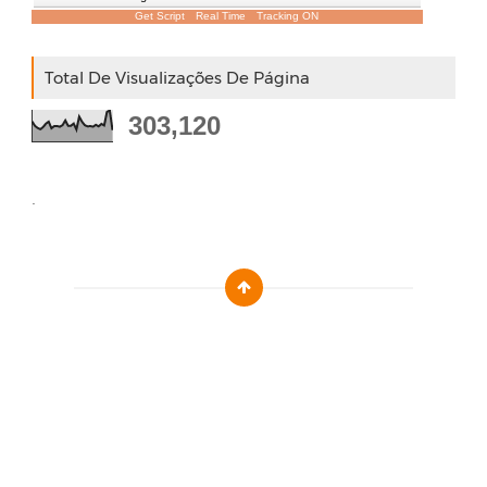
Get Script
Real Time
Tracking ON
Total De Visualizações De Página
303,120
.
Designed by :
Templatezy