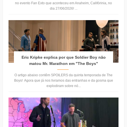
no evento Fan Exto que aconteceu em Anaheim, Califórinia, no
dia 27/06/2026! ...
Eric Kripke explica por que Soldier Boy não
matou Mr. Marathon em "The Boys"
O artigo abaixo contêm SPOILERS da quinta temporada de The
Boys! Agora que já nos livramos das entranhas e da gosma que
explodiram sobre nó...