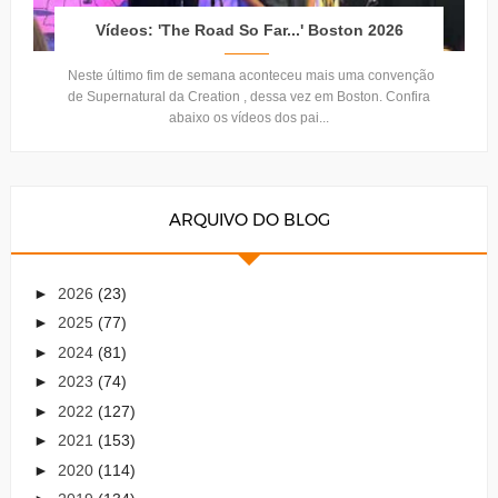
Vídeos: 'The Road So Far...' Boston 2026
Neste último fim de semana aconteceu mais uma convenção
de Supernatural da Creation , dessa vez em Boston. Confira
abaixo os vídeos dos pai...
ARQUIVO DO BLOG
►
2026
(23)
►
2025
(77)
►
2024
(81)
►
2023
(74)
►
2022
(127)
►
2021
(153)
►
2020
(114)