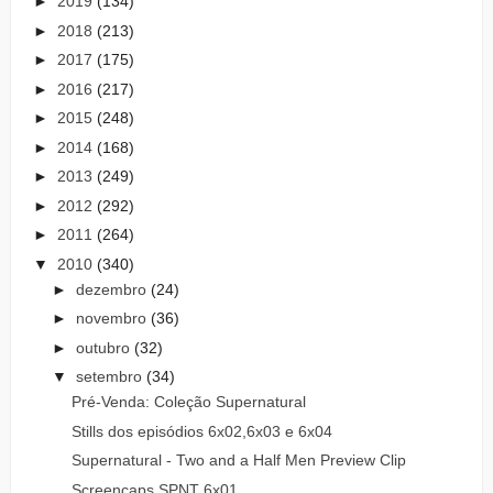
►
2019
(134)
►
2018
(213)
►
2017
(175)
►
2016
(217)
►
2015
(248)
►
2014
(168)
►
2013
(249)
►
2012
(292)
►
2011
(264)
▼
2010
(340)
►
dezembro
(24)
►
novembro
(36)
►
outubro
(32)
▼
setembro
(34)
Pré-Venda: Coleção Supernatural
Stills dos episódios 6x02,6x03 e 6x04
Supernatural - Two and a Half Men Preview Clip
Screencaps SPNT 6x01