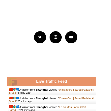
.
Live Traffic Feed
A visitor from
Shanghai
viewed "
Wallpapers | Jared Padalecki
Brasil
"
4 mins ago
A visitor from
Shanghai
viewed "
Comin Con | Jared Padalecki
Brasil
"
20 mins ago
A visitor from
Shanghai
viewed "
Fã do Mês - Abril 2018 |
Jared…
"
24 mins ago