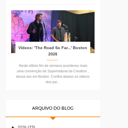
Vídeos: 'The Road So Far...' Boston
2026
Neste último fim de semana aconteceu mais
uma convenção de Supernatural da Creation ,
dessa vez em Boston. Confira abaixo os vídeos
dos pai...
ARQUIVO DO BLOG
►
2026
(23)