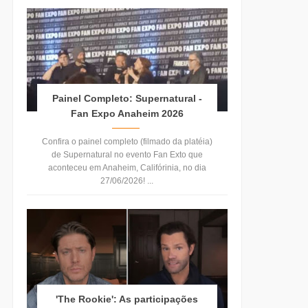
Painel Completo: Supernatural -
Fan Expo Anaheim 2026
Confira o painel completo (filmado da platéia)
de Supernatural no evento Fan Exto que
aconteceu em Anaheim, Califórinia, no dia
27/06/2026! ...
'The Rookie': As participações