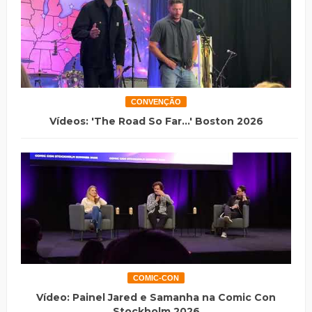
CONVENÇÃO
Vídeos: 'The Road So Far...' Boston 2026
COMIC-CON
Vídeo: Painel Jared e Samanha na Comic Con
Stockholm 2026