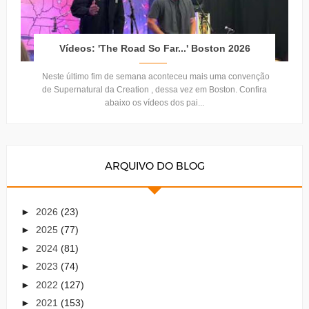
Vídeos: 'The Road So Far...' Boston 2026
Neste último fim de semana aconteceu mais uma convenção
de Supernatural da Creation , dessa vez em Boston. Confira
abaixo os vídeos dos pai...
ARQUIVO DO BLOG
►
2026
(23)
►
2025
(77)
►
2024
(81)
►
2023
(74)
►
2022
(127)
►
2021
(153)