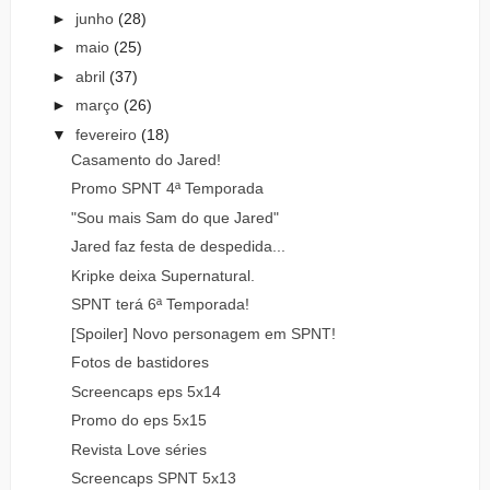
►
junho
(28)
►
maio
(25)
►
abril
(37)
►
março
(26)
▼
fevereiro
(18)
Casamento do Jared!
Promo SPNT 4ª Temporada
"Sou mais Sam do que Jared"
Jared faz festa de despedida...
Kripke deixa Supernatural.
SPNT terá 6ª Temporada!
[Spoiler] Novo personagem em SPNT!
Fotos de bastidores
Screencaps eps 5x14
Promo do eps 5x15
Revista Love séries
Screencaps SPNT 5x13