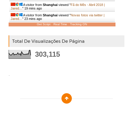
A visitor from
Shanghai
viewed "
Fã do Mês - Abril 2018 |
Jared…
"
19 mins ago
A visitor from
Shanghai
viewed "
Novas fotos via twitter |
Jared…
"
23 mins ago
Get Script
Real Time
Tracking ON
Total De Visualizações De Página
303,115
.
Designed by :
Templatezy