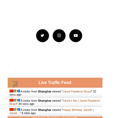
.
Live Traffic Feed
A visitor from
Shanghai
viewed "
Jared Padalecki Brasil
"
33
secs ago
A visitor from
Shanghai
viewed "
Jared e fãs | Jared Padalecki
Brasil
"
35 secs ago
A visitor from
Shanghai
viewed "
Happy Birthday Jared!! |
Jared…
"
8 mins ago
Get Script
Real Time
Tracking ON