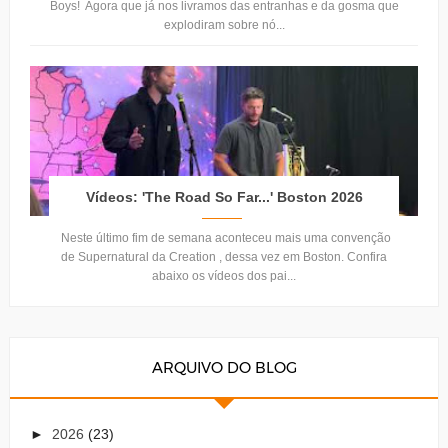
Boys! Agora que já nos livramos das entranhas e da gosma que
explodiram sobre nó...
Vídeos: 'The Road So Far...' Boston 2026
Neste último fim de semana aconteceu mais uma convenção
de Supernatural da Creation , dessa vez em Boston. Confira
abaixo os vídeos dos pai...
ARQUIVO DO BLOG
►
2026
(23)