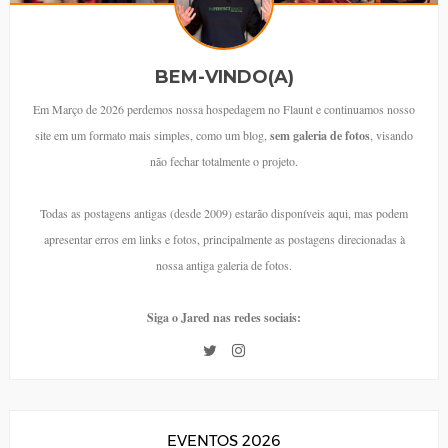
BEM-VINDO(A)
Em Março de 2026 perdemos nossa hospedagem no Flaunt e continuamos nosso
site em um formato mais simples, como um blog,
sem galeria de fotos
, visando
não fechar totalmente o projeto.
Todas as postagens antigas (desde 2009) estarão disponíveis aqui, mas podem
apresentar erros em links e fotos, principalmente as postagens direcionadas à
nossa antiga galeria de fotos.
Siga o Jared nas redes sociais:
EVENTOS 2026