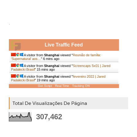
.
Live Traffic Feed
A visitor from
Shanghai
viewed "
Reunião de família:
‘Supernatural’ aos…
"
6 mins ago
A visitor from
Shanghai
viewed "
Screencaps 5x01 | Jared
Padalecki Brasil
"
15 mins ago
A visitor from
Shanghai
viewed "
fevereiro 2022 | Jared
Padalecki Brasil
"
19 mins ago
Get Script
Real Time
Tracking ON
Total De Visualizações De Página
307,462