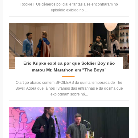
Rookie ! Os gêneros policial e fantasia se encontraram no
episódio exibido no ...
Eric Kripke explica por que Soldier Boy não
matou Mr. Marathon em "The Boys"
O artigo abaixo contêm SPOILERS da quinta temporada de The
Boys! Agora que já nos livramos das entranhas e da gosma que
explodiram sobre nó...