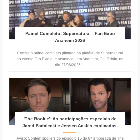
Painel Completo: Supernatural - Fan Expo
Anaheim 2026
Confira o painel completo (filmado da platéia) de Supernatural
no evento Fan Exto que aconteceu em Anaheim, Califórinia, no
dia 27/06/2026! ...
'The Rookie': As participações especiais de
Jared Padalecki e Jensen Ackles explicadas.
Aviso: Contém spoilers do episódio 15 da 8ª temporada de The