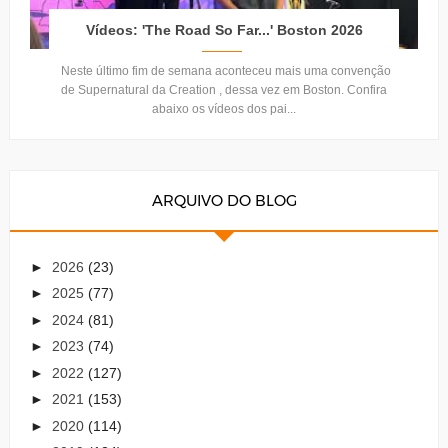
Vídeos: 'The Road So Far...' Boston 2026
Neste último fim de semana aconteceu mais uma convenção
de Supernatural da Creation , dessa vez em Boston. Confira
abaixo os vídeos dos pai...
ARQUIVO DO BLOG
►
2026
(23)
►
2025
(77)
►
2024
(81)
►
2023
(74)
►
2022
(127)
►
2021
(153)
►
2020
(114)