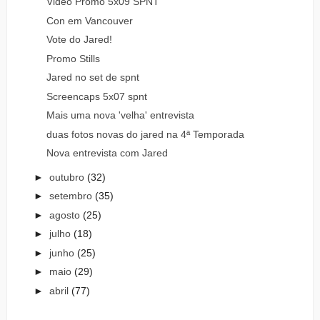
Video Promo 5x09 SPNT
Con em Vancouver
Vote do Jared!
Promo Stills
Jared no set de spnt
Screencaps 5x07 spnt
Mais uma nova 'velha' entrevista
duas fotos novas do jared na 4ª Temporada
Nova entrevista com Jared
►
outubro
(32)
►
setembro
(35)
►
agosto
(25)
►
julho
(18)
►
junho
(25)
►
maio
(29)
►
abril
(77)