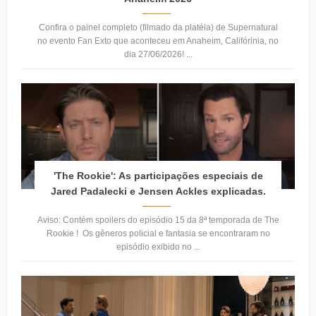
Confira o painel completo (filmado da platéia) de Supernatural
no evento Fan Exto que aconteceu em Anaheim, Califórinia, no
dia 27/06/2026! ...
'The Rookie': As participações especiais de
Jared Padalecki e Jensen Ackles explicadas.
Aviso: Contém spoilers do episódio 15 da 8ª temporada de The
Rookie ! Os gêneros policial e fantasia se encontraram no
episódio exibido no ...