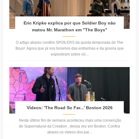
Eric Kripke explica por que Soldier Boy não
matou Mr. Marathon em "The Boys"
O artigo abaixo contêm SPOILERS da quinta temporada de The
Boys! Agora que já nos livramos das entranhas e da gosma que
explodiram sobre nó...
Vídeos: 'The Road So Far...' Boston 2026
Neste último fim de semana aconteceu mais uma convenção
de Supernatural da Creation , dessa vez em Boston. Confira
abaixo os vídeos dos pai...