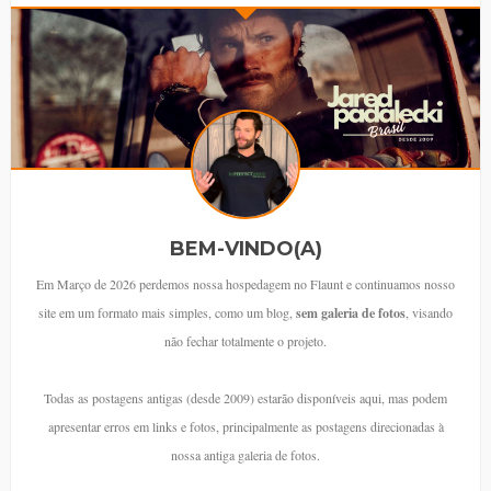
BEM-VINDO(A)
Em Março de 2026 perdemos nossa hospedagem no Flaunt e continuamos nosso
site em um formato mais simples, como um blog,
sem galeria de fotos
, visando
não fechar totalmente o projeto.
Todas as postagens antigas (desde 2009) estarão disponíveis aqui, mas podem
apresentar erros em links e fotos, principalmente as postagens direcionadas à
nossa antiga galeria de fotos.