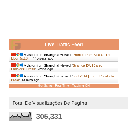
.
Live Traffic Feed
A visitor from
Shanghai
viewed "
Promos Dark Side Of The
Moon 5x16 |…
"
46 secs ago
A visitor from
Shanghai
viewed "
Scan da EW | Jared
Padalecki Brasil
"
5 mins ago
A visitor from
Shanghai
viewed "
abril 2014 | Jared Padalecki
Brasil
"
13 mins ago
Get Script
Real Time
Tracking ON
Total De Visualizações De Página
305,331
.