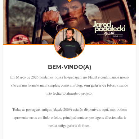
BEM-VINDO(A)
Em Março de 2026 perdemos nossa hospedagem no Flaunt e continuamos nosso
site em um formato mais simples, como um blog,
sem galeria de fotos
, visando
não fechar totalmente o projeto.
Todas as postagens antigas (desde 2009) estarão disponíveis aqui, mas podem
apresentar erros em links e fotos, principalmente as postagens direcionadas à
nossa antiga galeria de fotos.