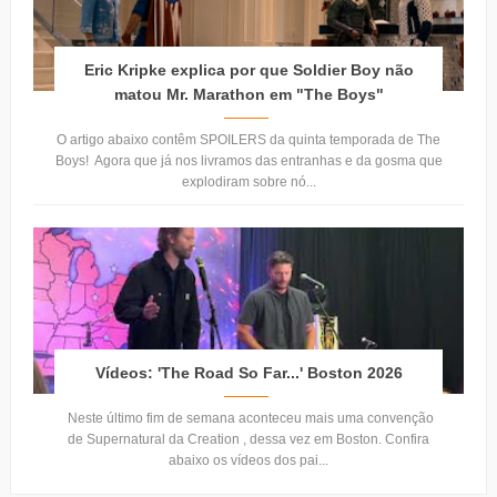
Eric Kripke explica por que Soldier Boy não
matou Mr. Marathon em "The Boys"
O artigo abaixo contêm SPOILERS da quinta temporada de The
Boys! Agora que já nos livramos das entranhas e da gosma que
explodiram sobre nó...
Vídeos: 'The Road So Far...' Boston 2026
Neste último fim de semana aconteceu mais uma convenção
de Supernatural da Creation , dessa vez em Boston. Confira
abaixo os vídeos dos pai...