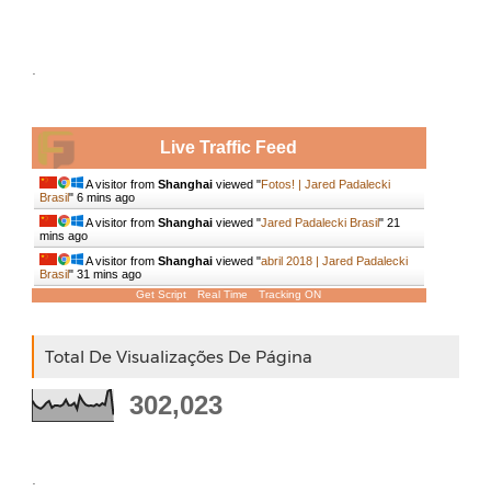
.
Live Traffic Feed
A visitor from
Shanghai
viewed "
Fotos! | Jared Padalecki
Brasil
"
6 mins ago
A visitor from
Shanghai
viewed "
Jared Padalecki Brasil
"
21
mins ago
A visitor from
Shanghai
viewed "
abril 2018 | Jared Padalecki
Brasil
"
31 mins ago
Get Script
Real Time
Tracking ON
Total De Visualizações De Página
302,023
.